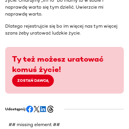
życie. Ofiarujmy „Im To” bo mamy to w sobie i
naprawdę warto się tym dzielić. Uwierzcie mi
naprawdę warto.
Dlatego rejestrujcie się bo im więcej nas tym więcej
szans żeby uratować ludzkie życie.
Ty też możesz uratować
komuś życie!
ZOSTAŃ DAWCĄ
Udostępnij:
## missing element ##