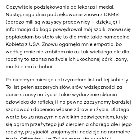
Oczywiście podziękowanie od lekarza i medal.
Następnego dnia podziękowanie znowu z DKMS
(bardzo mili są wszyscy pracownicy – dziękuję) i
informacja do kogo powędrował mój szpik, znowu się
popłakałam bo stało się to dla mnie takie namacalne.
Kobieta z USA. Znowu ogarnęła mnie empatia, bo
według mnie nie zrobiłam nic aż tak wielkiego ale dla
rodziny to szansa na życie ich ukochanej córki, żony,
matki a może babci.
Po niecałym miesiącu otrzymałam list od tej kobiety.
To list pełen szczerych słów, słów wdzięczności za
danie szansy na życie. Takie wydarzenie skłania
człowieka do refleksji i na pewno zaczynamy bardziej
szanować i doceniać własne zdrowie i życie. Dlatego
warto bo za naszym niewielkim poświęceniem, kryje
się ogrom przeżytego już cierpienia chorego ale i jego
rodziny, przyjaciół, znajomych i nadzieja na normalne