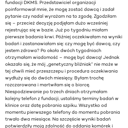
fundacji DKMS. Przedstawiciel organizacji
poinformował mnie, że mogę zostać dawcą i zadał
pytanie czy nadal wyrażam na to zgodę. Zgodziłam
się – przecież decyzję podjęłam dużo wcześniej
rejestrując się w bazie. Już po tygodniu miałam
pierwsze badania krwi. Później oczekiwałam na wyniki
badań i zastanawiałam się: czy mogę być dawcą, czy
jestem zdrowa? Po około dwóch tygodniach
otrzymałam wiadomość – mogę być dawcą! Jednak
okazało się, że mój „genetyczny bliźniak” nie może w
tej chwili mieć przeszczepu i procedura oczekiwania
wydłuży się do dwóch miesięcy. Byłam trochę
rozczarowana i martwiłam się o biorcę.
Niespodziewanie po trzech dniach otrzymałam
kolejny telefon z fundacji, ustaliśmy terminy badań w
klinice oraz datę pobrania szpiku. Wszystko od
momentu pierwszego telefony do momentu pobrania
trwało dwa miesiące. Na szczęście wyniki badań
potwierdziły moją zdolność do oddania komórek i