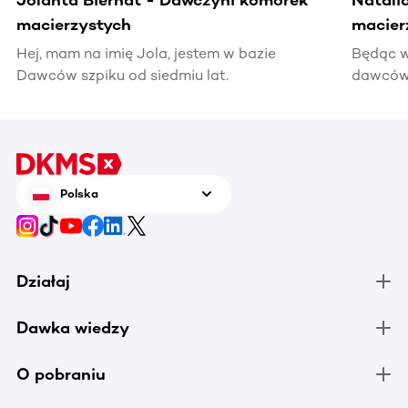
macierzystych
macier
Hej, mam na imię Jola, jestem w bazie
Będąc w
Dawców szpiku od siedmiu lat.
dawców 
kiedyś 
informac
pomocy
Polska
Działaj
Dawka wiedzy
O pobraniu