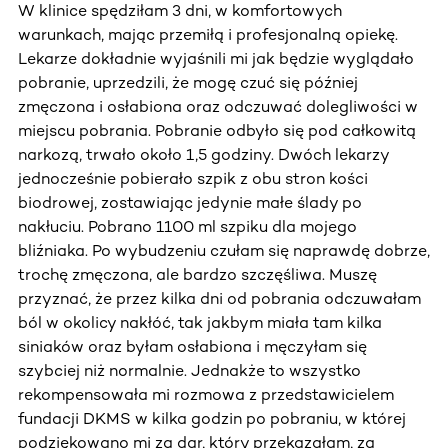
W klinice spędziłam 3 dni, w komfortowych
warunkach, mając przemiłą i profesjonalną opiekę.
Lekarze dokładnie wyjaśnili mi jak będzie wyglądało
pobranie, uprzedzili, że mogę czuć się później
zmęczona i osłabiona oraz odczuwać dolegliwości w
miejscu pobrania. Pobranie odbyło się pod całkowitą
narkozą, trwało około 1,5 godziny. Dwóch lekarzy
jednocześnie pobierało szpik z obu stron kości
biodrowej, zostawiając jedynie małe ślady po
nakłuciu. Pobrano 1100 ml szpiku dla mojego
bliźniaka. Po wybudzeniu czułam się naprawdę dobrze,
trochę zmęczona, ale bardzo szczęśliwa. Muszę
przyznać, że przez kilka dni od pobrania odczuwałam
ból w okolicy nakłóć, tak jakbym miała tam kilka
siniaków oraz byłam osłabiona i męczyłam się
szybciej niż normalnie. Jednakże to wszystko
rekompensowała mi rozmowa z przedstawicielem
fundacji DKMS w kilka godzin po pobraniu, w której
podziękowano mi za dar, który przekazałam, za