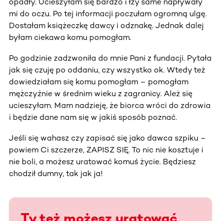
opadły. Ucieszyłam się bardzo i łzy same napływały
mi do oczu. Po tej informacji poczułam ogromną ulgę.
Dostałam książeczkę dawcy i odznakę. Jednak dalej
byłam ciekawa komu pomogłam.
Po godzinie zadzwoniła do mnie Pani z fundacji. Pytała
jak się czuję po oddaniu, czy wszystko ok. Wtedy też
dowiedziałam się komu pomogłam – pomogłam
mężczyźnie w średnim wieku z zagranicy. Ależ się
ucieszyłam. Mam nadzieję, że biorca wróci do zdrowia
i będzie dane nam się w jakiś sposób poznać.
Jeśli się wahasz czy zapisać się jako dawca szpiku –
powiem Ci szczerze, ZAPISZ SIĘ. To nic nie kosztuje i
nie boli, a możesz uratować komuś życie. Będziesz
chodził dumny, tak jak ja!
Ty też możesz uratować