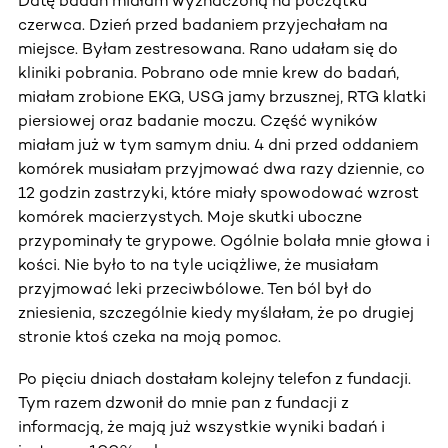
Datę badań miałam wyznaczoną na początku
czerwca. Dzień przed badaniem przyjechałam na
miejsce. Byłam zestresowana. Rano udałam się do
kliniki pobrania. Pobrano ode mnie krew do badań,
miałam zrobione EKG, USG jamy brzusznej, RTG klatki
piersiowej oraz badanie moczu. Część wyników
miałam już w tym samym dniu. 4 dni przed oddaniem
komórek musiałam przyjmować dwa razy dziennie, co
12 godzin zastrzyki, które miały spowodować wzrost
komórek macierzystych. Moje skutki uboczne
przypominały te grypowe. Ogólnie bolała mnie głowa i
kości. Nie było to na tyle uciążliwe, że musiałam
przyjmować leki przeciwbólowe. Ten ból był do
zniesienia, szczególnie kiedy myślałam, że po drugiej
stronie ktoś czeka na moją pomoc.
Po pięciu dniach dostałam kolejny telefon z fundacji.
Tym razem dzwonił do mnie pan z fundacji z
informacją, że mają już wszystkie wyniki badań i