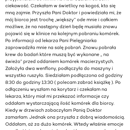
ciekawość. Czekałam w świetlicy na kogoś, kto się
mną zajmie. Przyszła Pani Doktor i powiedziała mi, że
mój biorca jest trochę „większy” ode mnie i całkiem
możliwe, że na następny dzień będę musiała znowu
pojawić się w klinice na kolejnym pobraniu komórek.
Po informacji od lekarza Pani Pielęgniarka
zaprowadziła mnie na salę pobrań. Znowu pobrała
krew do badań które muszą być wykonane „ na
świeżo” przed oddaniem komórek macierzystych.
Założyła dwa wenflony, podłączyła do maszyny i
wszystko ruszyło. Siedziałam podłączona od godziny
8:30 do godziny 13:30 ( polecam zabrać książkę ). Po
odłączeniu wyszłam na korytarz i czekałam na
lekarza, który miał mi przekazać informacje czy
oddałam wystarczającą ilość komórek dla biorcy.
Kiedy w drzwiach zobaczyłam Panią Doktor
zamarłam. Jednak ona przyszła z dobrą wiadomością.
Oddałam, aż za dużo komórek. Wtedy właśnie emocje