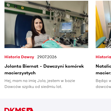
Ta sekcja zawiera treści przewijane w poziomie. Użyj kl
Historia Dawcy
29.07.2026
Histori
Jolanta Biernat - Dawczyni komórek
Natali
macierzystych
macier
Hej, mam na imię Jola, jestem w bazie
Będąc w
Dawców szpiku od siedmiu lat.
dawców 
kiedyś 
informac
pomocy