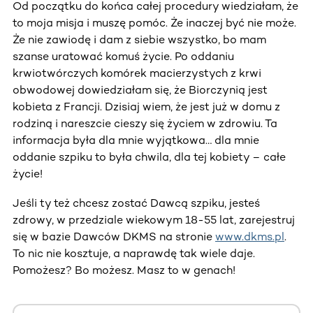
Od początku do końca całej procedury wiedziałam, że
to moja misja i muszę pomóc. Że inaczej być nie może.
Że nie zawiodę i dam z siebie wszystko, bo mam
szanse uratować komuś życie. Po oddaniu
krwiotwórczych komórek macierzystych z krwi
obwodowej dowiedziałam się, że Biorczynią jest
kobieta z Francji. Dzisiaj wiem, że jest już w domu z
rodziną i nareszcie cieszy się życiem w zdrowiu. Ta
informacja była dla mnie wyjątkowa… dla mnie
oddanie szpiku to była chwila, dla tej kobiety – całe
życie!
Jeśli ty też chcesz zostać Dawcą szpiku, jesteś
zdrowy, w przedziale wiekowym 18-55 lat, zarejestruj
się w bazie Dawców DKMS na stronie
www.dkms.pl
.
To nic nie kosztuje, a naprawdę tak wiele daje.
Pomożesz? Bo możesz. Masz to w genach!