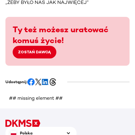
„ŻEBY BYŁO NAS JAK NAJWIĘCEJ”
Ty też możesz uratować
komuś życie!
ZOSTAŃ DAWCĄ
Udostępnij:
## missing element ##
Polska