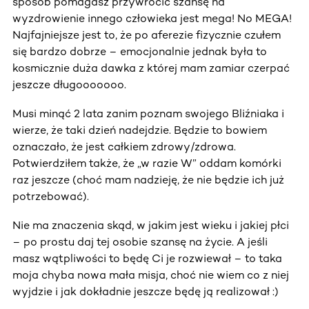
sposób pomagasz przywrócić szansę na
wyzdrowienie innego człowieka jest mega! No MEGA!
Najfajniejsze jest to, że po aferezie fizycznie czułem
się bardzo dobrze – emocjonalnie jednak była to
kosmicznie duża dawka z której mam zamiar czerpać
jeszcze długooooooo.
Musi minąć 2 lata zanim poznam swojego Bliźniaka i
wierze, że taki dzień nadejdzie. Będzie to bowiem
oznaczało, że jest całkiem zdrowy/zdrowa.
Potwierdziłem także, że „w razie W” oddam komórki
raz jeszcze (choć mam nadzieję, że nie będzie ich już
potrzebować).
Nie ma znaczenia skąd, w jakim jest wieku i jakiej płci
– po prostu daj tej osobie szansę na życie. A jeśli
masz wątpliwości to będę Ci je rozwiewał – to taka
moja chyba nowa mała misja, choć nie wiem co z niej
wyjdzie i jak dokładnie jeszcze będę ją realizował :)