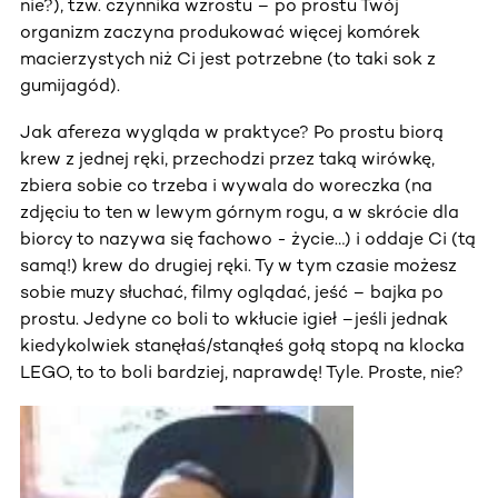
nie?), tzw. czynnika wzrostu – po prostu Twój
organizm zaczyna produkować więcej komórek
macierzystych niż Ci jest potrzebne (to taki sok z
gumijagód).
Jak afereza wygląda w praktyce? Po prostu biorą
krew z jednej ręki, przechodzi przez taką wirówkę,
zbiera sobie co trzeba i wywala do woreczka (na
zdjęciu to ten w lewym górnym rogu, a w skrócie dla
biorcy to nazywa się fachowo - życie…) i oddaje Ci (tą
samą!) krew do drugiej ręki. Ty w tym czasie możesz
sobie muzy słuchać, filmy oglądać, jeść – bajka po
prostu. Jedyne co boli to wkłucie igieł –jeśli jednak
kiedykolwiek stanęłaś/stanąłeś gołą stopą na klocka
LEGO, to to boli bardziej, naprawdę! Tyle. Proste, nie?