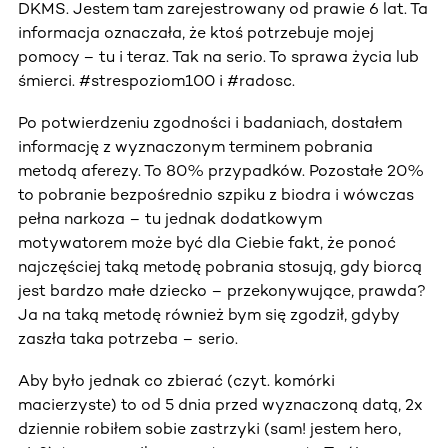
DKMS. Jestem tam zarejestrowany od prawie 6 lat. Ta
informacja oznaczała, że ktoś potrzebuje mojej
pomocy – tu i teraz. Tak na serio. To sprawa życia lub
śmierci. ‪#‎strespoziom100‬ i ‪#‎radosc‬.
Po potwierdzeniu zgodności i badaniach, dostałem
informację z wyznaczonym terminem pobrania
metodą aferezy. To 80% przypadków. Pozostałe 20%
to pobranie bezpośrednio szpiku z biodra i wówczas
pełna narkoza – tu jednak dodatkowym
motywatorem może być dla Ciebie fakt, że ponoć
najczęściej taką metodę pobrania stosują, gdy biorcą
jest bardzo małe dziecko – przekonywujące, prawda?
Ja na taką metodę również bym się zgodził, gdyby
zaszła taka potrzeba – serio.
Aby było jednak co zbierać (czyt. komórki
macierzyste) to od 5 dnia przed wyznaczoną datą, 2x
dziennie robiłem sobie zastrzyki (sam! jestem hero,