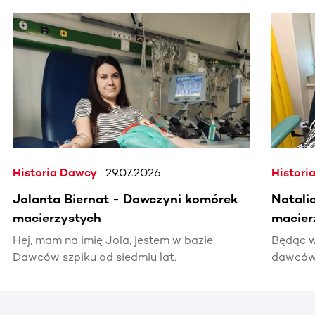
Ta sekcja zawiera treści przewijane w poziomie. Użyj kl
Historia Dawcy
29.07.2026
Histori
Jolanta Biernat - Dawczyni komórek
Natali
macierzystych
macier
Hej, mam na imię Jola, jestem w bazie
Będąc w
Dawców szpiku od siedmiu lat.
dawców 
kiedyś 
informac
pomocy