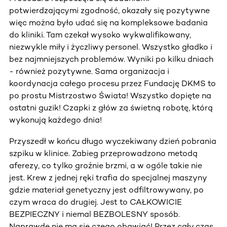
potwierdzającymi zgodność, okazały się pozytywne
więc można było udać się na kompleksowe badania
do kliniki. Tam czekał wysoko wykwalifikowany,
niezwykle miły i życzliwy personel. Wszystko gładko i
bez najmniejszych problemów. Wyniki po kilku dniach
- również pozytywne. Sama organizacja i
koordynacja całego procesu przez Fundację DKMS to
po prostu Mistrzostwo Świata! Wszystko dopięte na
ostatni guzik! Czapki z głów za świetną robotę, którą
wykonują każdego dnia!
Przyszedł w końcu długo wyczekiwany dzień pobrania
szpiku w klinice. Zabieg przeprowadzono metodą
aferezy, co tylko groźnie brzmi, a w ogóle takie nie
jest. Krew z jednej ręki trafia do specjalnej maszyny
gdzie materiał genetyczny jest odfiltrowywany, po
czym wraca do drugiej. Jest to CAŁKOWICIE
BEZPIECZNY i niemal BEZBOLESNY sposób.
Naprawdę nie ma się czego obawiać! Przez cały czas