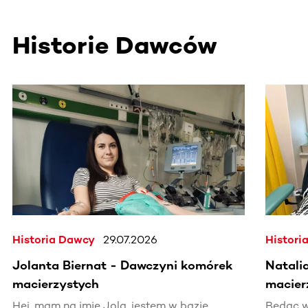
Historie Dawców
Ta sekcja zawiera treści przewijane w poziomie. Użyj kl
Historia Dawcy
29.07.2026
Histori
Jolanta Biernat - Dawczyni komórek
Natali
macierzystych
macier
Hej, mam na imię Jola, jestem w bazie
Będąc w