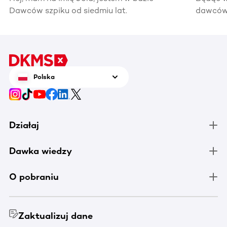
Dawców szpiku od siedmiu lat.
dawców 
kiedyś 
informac
pomocy
Polska
Działaj
Dawka wiedzy
O pobraniu
Zaktualizuj dane