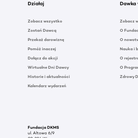
Działaj
Dawka 
Zobacz wszystko
Zobacz 
Zostań Dawcą
O Funda
Przekaż darowiznę
O nowotw
Pomóż inaczej
Nauka i 
Dołącz do akcji
O rejestr
Wirtualne Dni Dawcy
O Progra
Historie i aktualności
Zdrowy 
Kalendarz wydarzeń
Fundacja DKMS
ul. Altowa 6/9