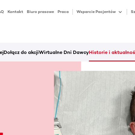
AQ
Kontakt
Biuro prasowe
Praca
Wsparcie Pacjentów
Sz
ej
Dołącz do akcji
Wirtualne Dni Dawcy
Historie i aktualnoś
-