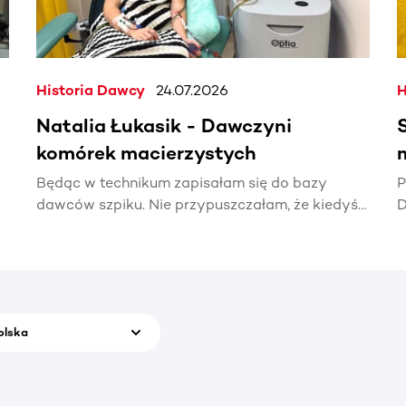
Historia Dawcy
24.07.2026
H
Natalia Łukasik - Dawczyni
komórek macierzystych
Będąc w technikum zapisałam się do bazy
P
dawców szpiku. Nie przypuszczałam, że kiedyś
D
naprawdę zadzwoni telefon z informacją, że
t
ktoś potrzebuje mojej pomocy.
p
olska