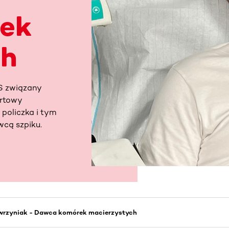
ek
ch
S związany
artowy
policzka i tym
cą szpiku.
wrzyniak - Dawca komórek macierzystych