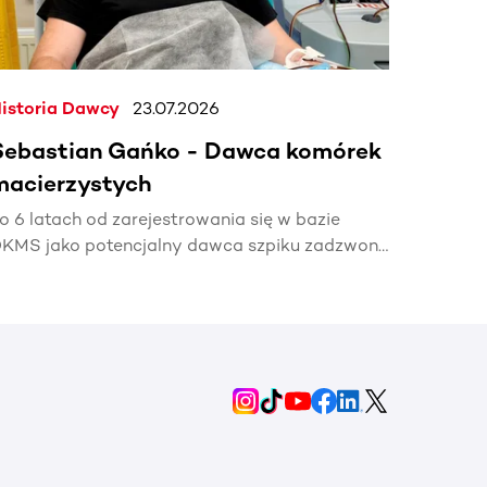
istoria Dawcy
23.07.2026
Sebastian Gańko - Dawca komórek
macierzystych
o 6 latach od zarejestrowania się w bazie
KMS jako potencjalny dawca szpiku zadzwonił
elefon z informacją, że mój bliźniak genetyczny
otrzebuje mojej pomocy🧬.