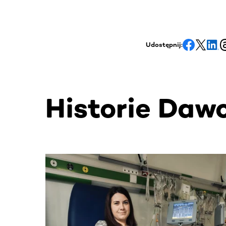
Udostępnij:
Historie Daw
Ta sekcja zawiera treści przewijane w poziomie