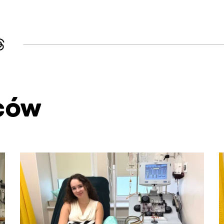
ców
. Użyj klawisza Tab lub przesuń palcem, aby zobaczyć więce