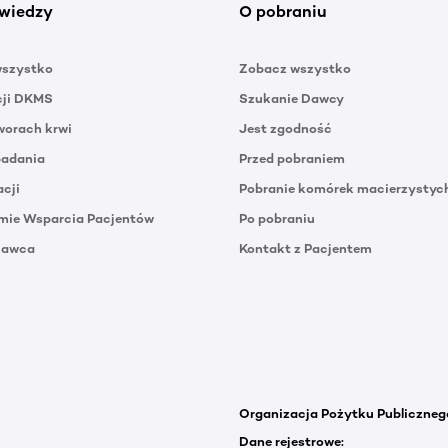
wiedzy
O pobraniu
wszystko
Zobacz wszystko
cji DKMS
Szukanie Dawcy
orach krwi
Jest zgodność
badania
Przed pobraniem
acji
Pobranie komórek macierzystyc
mie Wsparcia Pacjentów
Po pobraniu
Dawca
Kontakt z Pacjentem
Organizacja Pożytku Publiczneg
Dane rejestrowe: