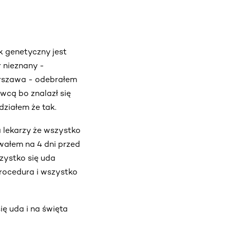
ak genetyczny jest
r nieznany -
arszawa - odebrałem
awcą bo znalazł się
ziałem że tak.
 lekarzy że wszystko
wałem na 4 dni przed
zystko się uda
procedura i wszystko
ę uda i na święta