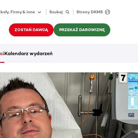
koły, Firmy & inne
Szukaj
Strony DKMS
ZOSTAŃ DAWCĄ
PRZEKAŻ DAROWIZNĘ
ci
Kalendarz wydarzeń