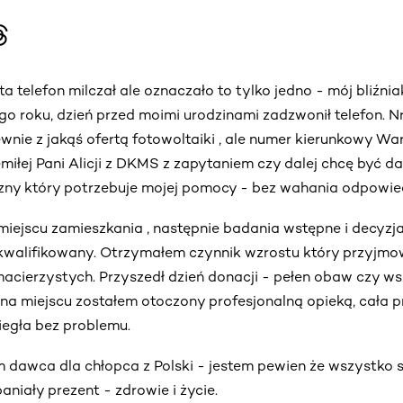
ta telefon milczał ale oznaczało to tylko jedno - mój bliźni
ego roku, dzień przed moimi urodzinami zadzwonił telefon. N
nie z jakąś ofertą fotowoltaiki , ale numer kierunkowy W
emiłej Pani Alicji z DKMS z zapytaniem czy dalej chcę być d
czny który potrzebuje mojej pomocy - bez wahania odpowied
iejscu zamieszkania , następnie badania wstępne i decyzja
akwalifikowany. Otrzymałem czynnik wzrostu który przyjmo
cierzystych. Przyszedł dzień donacji - pełen obaw czy ws
i, na miejscu zostałem otoczony profesjonalną opieką, cała 
iegła bez problemu.
 dawca dla chłopca z Polski - jestem pewien że wszystko si
iały prezent - zdrowie i życie.