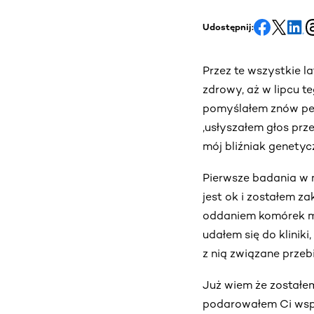
Udostępnij:
Przez te wszystkie la
zdrowy, aż w lipcu t
pomyślałem znów pew
,usłyszałem głos prz
mój bliźniak genety
Pierwsze badania w m
jest ok i zostałem z
oddaniem komórek ma
udałem się do klinik
z nią związane przeb
Już wiem że zostałem
podarowałem Ci wspan