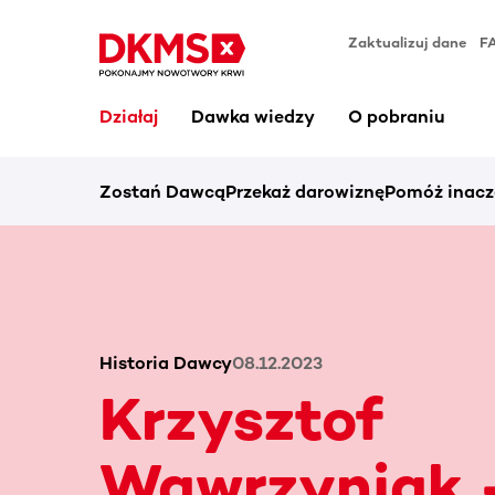
Zaktualizuj dane
F
Działaj
Dawka wiedzy
O pobraniu
Zostań Dawcą
Przekaż darowiznę
Pomóż inacz
Historia Dawcy
08.12.2023
Krzysztof
Wawrzyniak 