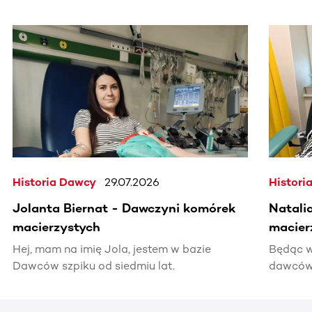
Ta sekcja zawiera treści przewijane w poziomie. Użyj kl
Historia Dawcy
29.07.2026
Histori
Jolanta Biernat - Dawczyni komórek
Natali
macierzystych
macier
Hej, mam na imię Jola, jestem w bazie
Będąc w
Dawców szpiku od siedmiu lat.
dawców 
kiedyś 
informac