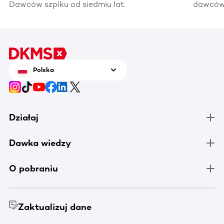
Dawców szpiku od siedmiu lat.
dawców 
kiedyś 
informac
pomocy
Polska
Działaj
Dawka wiedzy
O pobraniu
Zaktualizuj dane