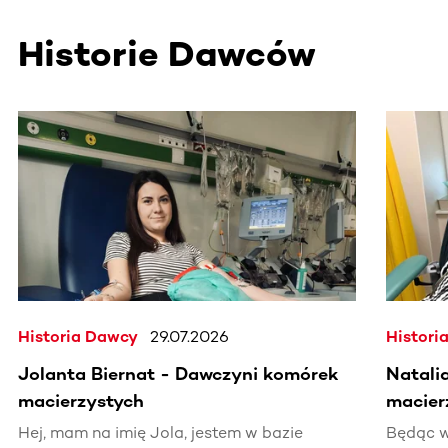
Historie Dawców
Ta sekcja zawiera treści przewijane w poziomie. Użyj kl
Historia Dawcy
29.07.2026
Histori
Jolanta Biernat - Dawczyni komórek
Natali
macierzystych
macier
Hej, mam na imię Jola, jestem w bazie
Będąc w