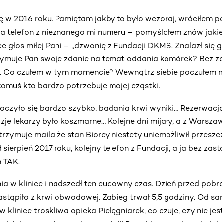
ę w 2016 roku. Pamiętam jakby to było wczoraj, wróciłem p
wa telefon z nieznanego mi numeru – pomyślałem znów jakie
 głos miłej Pani – „dzwonię z Fundacji DKMS. Znalazł się g
zymuje Pan swoje zdanie na temat oddania komórek? Bez z
. Co czułem w tym momencie? Wewnątrz siebie poczułem m
muś kto bardzo potrzebuje mojej cząstki.
oczyło się bardzo szybko, badania krwi wyniki… Rezerwacj
je lekarzy było koszmarne… Kolejne dni mijały, a z Warsza
trzymuje maila że stan Biorcy niestety uniemożliwił przeszc
 sierpień 2017 roku, kolejny telefon z Fundacji, a ja bez zas
m TAK.
nia w klinice i nadszedł ten cudowny czas. Dzień przed pob
astąpiło z krwi obwodowej. Zabieg trwał 5,5 godziny. Od s
w klinice troskliwa opieka Pielęgniarek, co czuje, czy nie jes