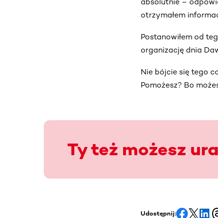
absolutnie – odpowie
otrzymałem informacj
Postanowiłem od teg
organizację dnia Da
Nie bójcie się tego c
Pomożesz? Bo możes
Ty też możesz ur
Udostępnij: