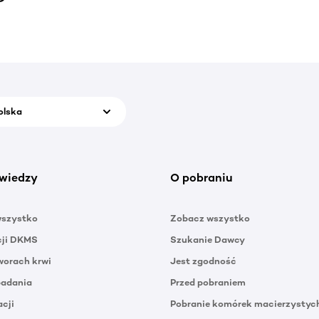
olska
wiedzy
O pobraniu
wszystko
Zobacz wszystko
cji DKMS
Szukanie Dawcy
orach krwi
Jest zgodność
badania
Przed pobraniem
acji
Pobranie komórek macierzystyc