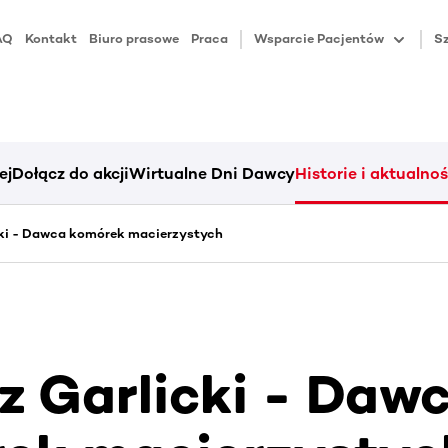
AQ
Kontakt
Biuro prasowe
Praca
Wsparcie Pacjentów
Sz
ej
Dołącz do akcji
Wirtualne Dni Dawcy
Historie i aktualnoś
ki - Dawca komórek macierzystych
z Garlicki - Daw