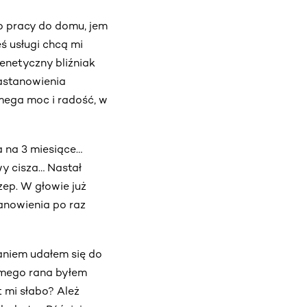
o pracy do domu, jem
ś usługi chcą mi
enetyczny bliźniak
astanowienia
ega moc i radość, w
a na 3 miesiące…
wy cisza… Nastał
zep. W głowie już
tanowienia po raz
raniem udałem się do
amego rana byłem
t mi słabo? Ależ