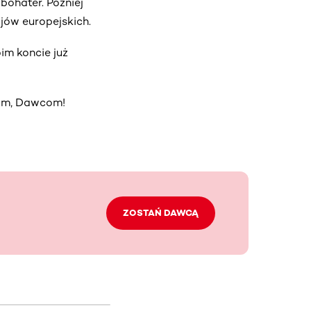
bohater. Później
ajów europejskich.
im koncie już
 nam, Dawcom!
ZOSTAŃ DAWCĄ