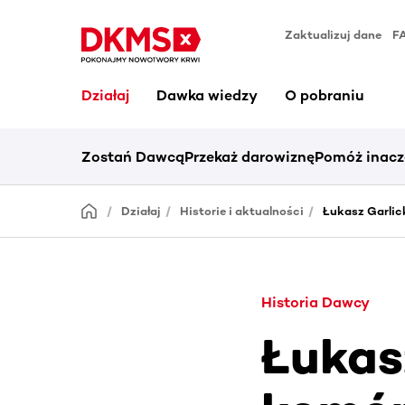
Zaktualizuj dane
F
Działaj
Dawka wiedzy
O pobraniu
Zostań Dawcą
Przekaż darowiznę
Pomóż inacz
Działaj
Historie i aktualności
Łukasz Garlic
Historia Dawcy
Łukas