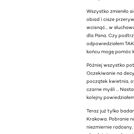
Wszystko zmieniło si
obiad i cisze przery
wcisnąć… w słuchawce
dla Pana. Czy podtr
odpowiedziałem TAK
końcu mogę pomóc ko
Później wszystko pot
Oczekiwanie na decyz
początek kwietnia, o
czarne myśli … Nastał
kolejny powiedziałe
Teraz już tylko bada
Krakowa. Pobranie n
niezmiernie radosny, 