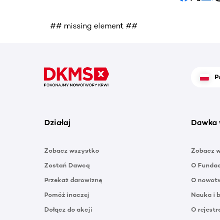
## missing element ##
P
Działaj
Dawka 
Zobacz wszystko
Zobacz 
Zostań Dawcą
O Funda
Przekaż darowiznę
O nowotw
Pomóż inaczej
Nauka i 
Dołącz do akcji
O rejestr