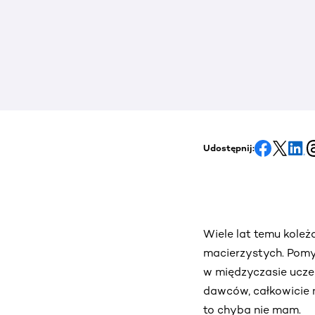
Udostępnij:
Wiele lat temu kole
macierzystych. Pomyś
w międzyczasie uczes
dawców, całkowicie n
to chyba nie mam.