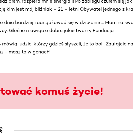
działem, rozpiera mnie energia!!! Po zabiegu czułem się jak 
ę kim jest mój bliźniak – 21 – letni Obywatel jednego z kr
o dnia bardziej zaangażować się w działanie … Mam na swo
wcy. Głośno mówiąc o dobru jakie tworzy Fundacja.
o mówią ludzie, którzy gdzieś słyszeli, że to boli. Zaufajcie
z - masz to w genach!
atować komuś życie!