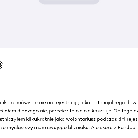
żanka namówiła mnie na rejestrację jako potencjalnego da
lałem dlaczego nie, przecież to nic nie kosztuje. Od tego c
tniczyłem kilkukrotnie jako wolontariusz podczas dni rejes
ie myśląc czy mam swojego bliźniaka. Ale skoro z Fundacji