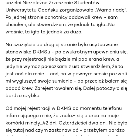
uczelni Niezależne Zrzeszenie Studentów
Uniwersytetu Gdańsku zorganizowało „Wampiriadę”.
Po jednej stronie ochotnicy oddawali krew - sam
chciałem, ale stwierdziłem, że jednak ta igła…No
właśnie, ta igła to jednak za dużo.
Na szczęście po drugiej stronie było usytuowane
stanowisko DKMSu - po dwukrotnym upewnieniu się,
że przy rejestracji nie będzie mi pobierana krew, a
jedynie wymaz pałeczkami z ust stwierdziłem, że to
jest coś dla mnie – coś, co w pewnym sensie pozwoli
mi wygłuszyć swoje sumienie - bo przecież bałem się
oddać krew. Zarejestrowałem się. Dalej potoczyło się
bardzo szybko.
Od mojej rejestracji w DKMS do momentu telefonu
informującego mnie, że znalazł się biorca na moje
komórki minęły…42 dni. Czterdzieści dwa dni. Nie było
się tutaj nad czym zastanawiać - przeżyłem bardzo