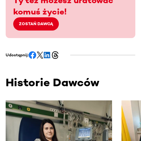
Ty też możesz uratować
komuś życie!
ZOSTAŃ DAWCĄ
Udostępnij:
Historie Dawców
Ta sekcja zawiera treści przewijane w poziomie. Użyj kl