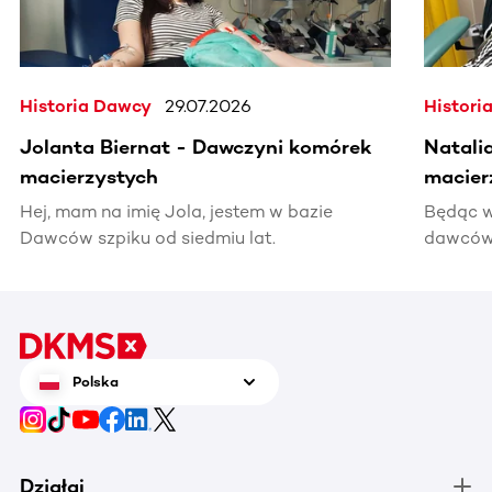
Historia Dawcy
29.07.2026
Histori
Jolanta Biernat - Dawczyni komórek
Natali
macierzystych
macier
Hej, mam na imię Jola, jestem w bazie
Będąc w
Dawców szpiku od siedmiu lat.
dawców 
kiedyś 
informac
pomocy
Polska
Działaj