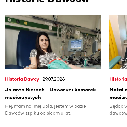
Ta sekcja zawiera treści przewijane w poziomie. Użyj kl
Historia Dawcy
29.07.2026
Histori
Jolanta Biernat - Dawczyni komórek
Natali
macierzystych
macier
Hej, mam na imię Jola, jestem w bazie
Będąc w
Dawców szpiku od siedmiu lat.
dawców 
kiedyś 
informac