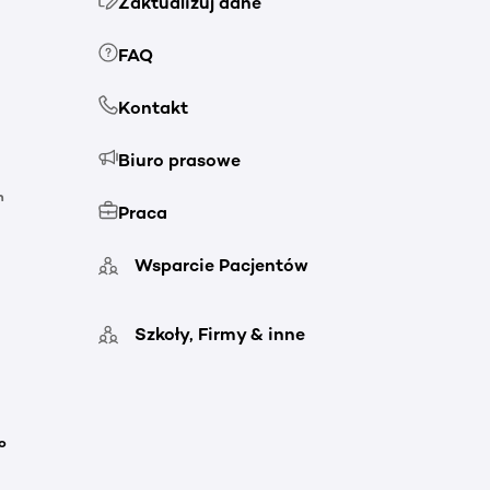
Zaktualizuj dane
FAQ
Kontakt
Biuro prasowe
h
Praca
Wsparcie Pacjentów
Szkoły, Firmy & inne
o