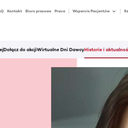
AQ
Kontakt
Biuro prasowe
Praca
Wsparcie Pacjentów
Sz
ej
Dołącz do akcji
Wirtualne Dni Dawcy
Historie i aktualnoś