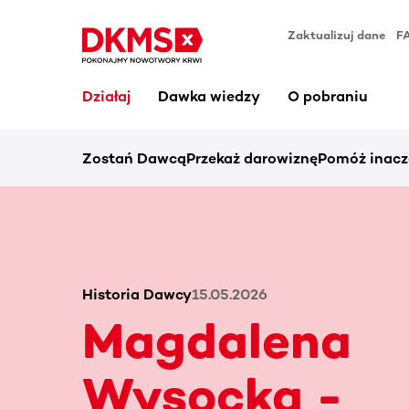
Zaktualizuj dane
F
Działaj
Dawka wiedzy
O pobraniu
Zostań Dawcą
Przekaż darowiznę
Pomóż inacz
Historia Dawcy
15.05.2026
Magdalena
Wysocka -