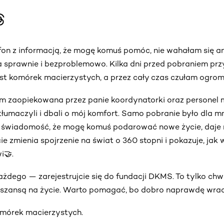
fon z informacją, że mogę komuś pomóc, nie wahałam się ani
a sprawnie i bezproblemowo. Kilka dni przed pobraniem pr
 komórek macierzystych, a przez cały czas czułam ogromn
m zaopiekowana przez panie koordynatorki oraz personel 
tłumaczyli i dbali o mój komfort. Samo pobranie było dla
 świadomość, że mogę komuś podarować nowe życie, daje
cie zmienia spojrzenie na świat o 360 stopni i pokazuje, ja
i🤝.
dego — zarejestrujcie się do fundacji DKMS. To tylko chwi
ą szansą na życie. Warto pomagać, bo dobro naprawdę wrac
órek macierzystych.