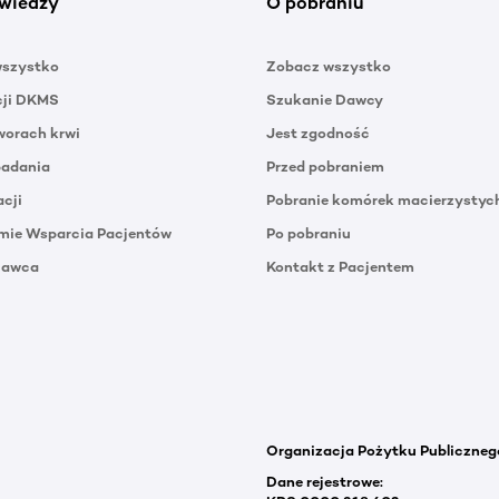
wiedzy
O pobraniu
wszystko
Zobacz wszystko
cji DKMS
Szukanie Dawcy
orach krwi
Jest zgodność
badania
Przed pobraniem
acji
Pobranie komórek macierzystyc
mie Wsparcia Pacjentów
Po pobraniu
Dawca
Kontakt z Pacjentem
Organizacja Pożytku Publiczneg
Dane rejestrowe: