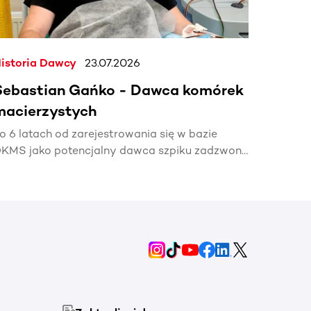
istoria Dawcy
23.07.2026
Sebastian Gańko - Dawca komórek
macierzystych
o 6 latach od zarejestrowania się w bazie
KMS jako potencjalny dawca szpiku zadzwonił
elefon z informacją, że mój bliźniak genetyczny
otrzebuje mojej pomocy🧬.