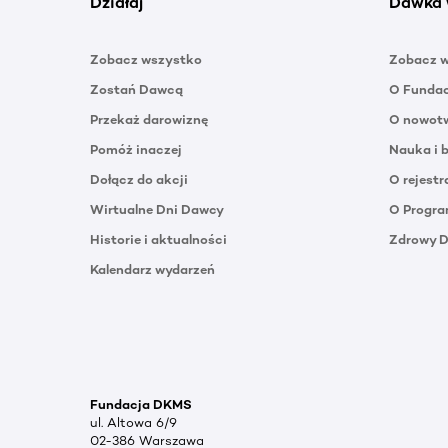
Działaj
Dawka 
Zobacz wszystko
Zobacz 
Zostań Dawcą
O Funda
Przekaż darowiznę
O nowotw
Pomóż inaczej
Nauka i 
Dołącz do akcji
O rejestr
Wirtualne Dni Dawcy
O Progra
Historie i aktualności
Zdrowy 
Kalendarz wydarzeń
Fundacja DKMS
ul. Altowa 6/9
02-386 Warszawa