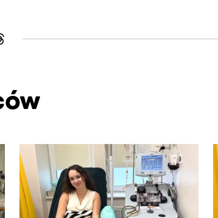
ców
. Użyj klawisza Tab lub przesuń palcem, aby zobaczyć więce