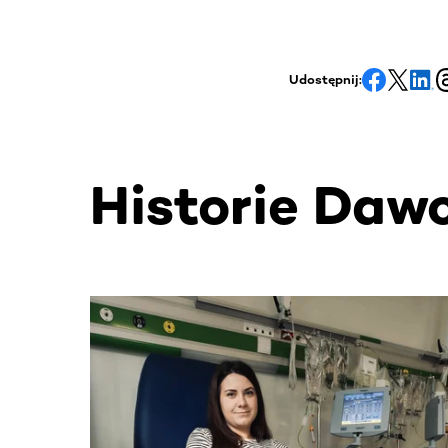
Udostępnij:
Historie Daw
Ta sekcja zawiera treści przewijane w poziomie