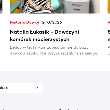
Historia Dawcy
24.07.2026
H
Natalia Łukasik - Dawczyni
komórek macierzystych
Będąc w technikum zapisałam się do bazy
P
dawców szpiku. Nie przypuszczałam, że kiedyś
D
naprawdę zadzwoni telefon z informacją, że
t
ktoś potrzebuje mojej pomocy.
p
olska