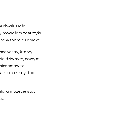
 chwili. Cała
zyjmowałam zastrzyki
e wsparcie i opiekę.
medyczny, którzy
 mnie dziwnym, nowym
 niesamowitą
k wiele możemy dać
la, a możecie stać
a.