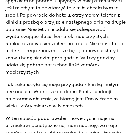
spędziłem na pobraniu upłynęły w miłej atmosferze i
jeśli miałbym to powtórzyć to z miłą chęcią bym to
zrobił. Po powrocie do hotelu, otrzymałem telefon z
kliniki z prośbą o przyjście następnego dnia na drugie
pobranie. Niestety nie udało się odseparwać
wystarczającej ilości komórek macierzystych.
Rankiem, znowu siedziałem na fotelu. Nie miało to dla
mnie żadnego znaczenia, że będę ponownie kłuty i
znowu będę siedział parę godzin. W trzy godziny
udało się pobrać potrzebną ilość komórek
macierzystych.
Tak zakończyła się moja przygoda z kliniką i miłym
personelem. W drodze do domu, Pani z fundacji
poinformowała mnie, że biorcą jest Pan w średnim
wieku, który mieszka w Niemczech.
W ten sposób podarowałem nowe życie mojemu
bliźniakowi genetycznemu, mam nadzieję, że moje
komórki poradzą siebie w walce i z niecierpliwością