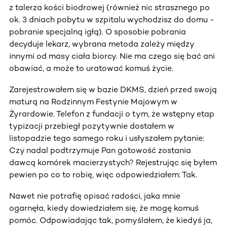
z talerza kości biodrowej (również nic strasznego po
ok. 3 dniach pobytu w szpitalu wychodzisz do domu -
pobranie specjalną igłą). O sposobie pobrania
decyduje lekarz, wybrana metoda zależy między
innymi od masy ciała biorcy. Nie ma czego się bać ani
obawiać, a może to uratować komuś życie.
Zarejestrowałem się w bazie DKMS, dzień przed swoją
maturą na Rodzinnym Festynie Majowym w
Żyrardowie. Telefon z fundacji o tym, że wstępny etap
typizacji przebiegł pozytywnie dostałem w
listopadzie tego samego roku i usłyszałem pytanie:
Czy nadal podtrzymuje Pan gotowość zostania
dawcą komórek macierzystych? Rejestrując się byłem
pewien po co to robię, więc odpowiedziałem: Tak.
Nawet nie potrafię opisać radości, jaka mnie
ogarnęła, kiedy dowiedziałem się, że mogę komuś
pomóc. Odpowiadając tak, pomyślałem, że kiedyś ja,