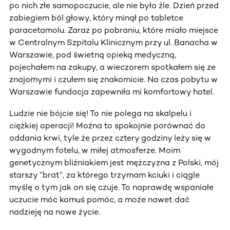
po nich złe samopoczucie, ale nie było źle. Dzień przed
zabiegiem ból głowy, który minął po tabletce
paracetamolu. Zaraz po pobraniu, które miało miejsce
w Centralnym Szpitalu Klinicznym przy ul. Banacha w
Warszawie, pod świetną opieką medyczną,
pojechałem na zakupy, a wieczorem spotkałem się ze
znajomymi i czułem się znakomicie. Na czas pobytu w
Warszawie fundacja zapewniła mi komfortowy hotel.
Ludzie nie bójcie się! To nie polega na skalpelu i
ciężkiej operacji! Można to spokojnie porównać do
oddania krwi, tyle że przez cztery godziny leży się w
wygodnym fotelu, w miłej atmosferze. Moim
genetycznym bliźniakiem jest mężczyzna z Polski, mój
starszy ”brat”, za którego trzymam kciuki i ciągle
myślę o tym jak on się czuje. To naprawdę wspaniałe
uczucie móc komuś pomóc, a może nawet dać
nadzieję na nowe życie.