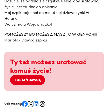
Uczucie, że oddało się cząstkę siebie, aby uratować
życie, jest trudne do opisania.
Mój szpik pojechał do malutkiej dziewczynki w
Holandii.
Walcz mała Wojowniczko!
POMOŻESZ? BO MOŻESZ. MASZ TO W GENACH!!!
Mariola- Dawca szpiku
Ty też możesz uratować
komuś życie!
ZOSTAŃ DAWCĄ
Udostępnij: