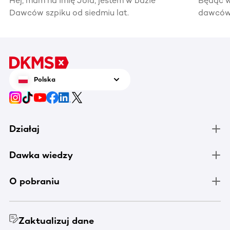
Hej, mam na imię Jola, jestem w bazie
Będąc w
Dawców szpiku od siedmiu lat.
dawców 
kiedyś 
informac
pomocy
Polska
Działaj
Dawka wiedzy
O pobraniu
Zaktualizuj dane