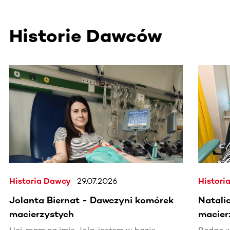
Historie Dawców
Ta sekcja zawiera treści przewijane w poziomie. Użyj kl
Historia Dawcy
29.07.2026
Histori
Jolanta Biernat - Dawczyni komórek
Natali
macierzystych
macier