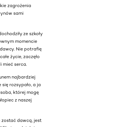
akie zagrożenia
 synów sami
dochodziły ze szkoły
w pewnym momencie
dawcy. Nie potrafię
całe życie, zaczęło
i mieć serca.
tunem najbardziej
się rozsypało, a ja
 osoba, której mogę
łopiec z naszej
 zostać dawcą, jest