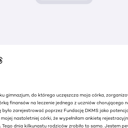
ku gimnazjum, do którego uczęszcza moja córka, zorganizo
rką finansów na leczenie jednego z uczniów chorującego n
ię było zarejestrować poprzez Fundację DKMS jako potencj
mojej nastoletniej córki, że wypełniłam ankietę rejestracyj
 Tego dnia kilkunastu rodziców zrobiło to samo. Jestem p