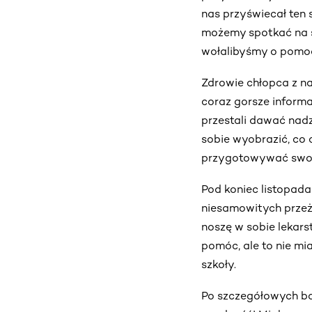
nas przyświecał ten s
możemy spotkać na sw
wołalibyśmy o pomoc
Zdrowie chłopca z na
coraz gorsze informa
przestali dawać nadz
sobie wyobrazić, co 
przygotowywać swoją 
Pod koniec listopada
niesamowitych przeży
noszę w sobie lekars
pomóc, ale to nie mi
szkoły.
Po szczegółowych ba