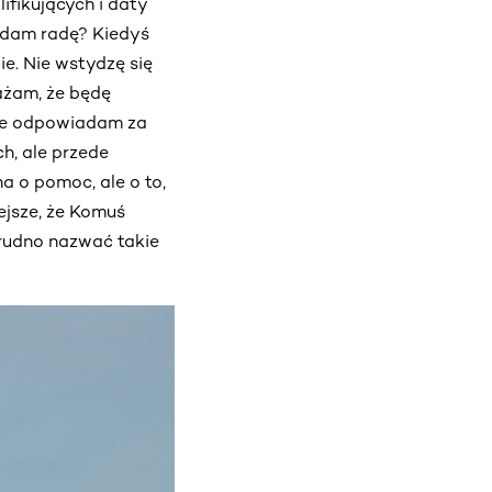
fikujących i daty
y dam radę? Kiedyś
e. Nie wstydzę się
żam, że będę
 że odpowiadam za
ch, ale przede
a o pomoc, ale o to,
ejsze, że Komuś
trudno nazwać takie