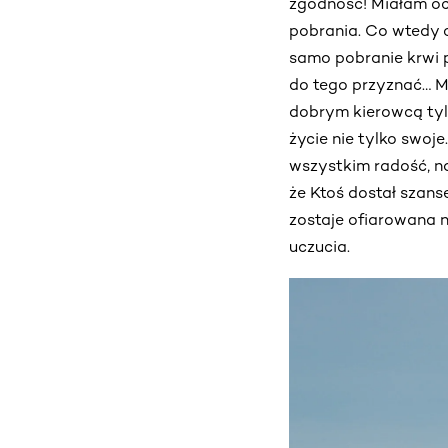
zgodność! Miałam oc
pobrania. Co wtedy c
samo pobranie krwi p
do tego przyznać… 
dobrym kierowcą tyl
życie nie tylko swoje
wszystkim radość, na
że Ktoś dostał szans
zostaje ofiarowana n
uczucia.