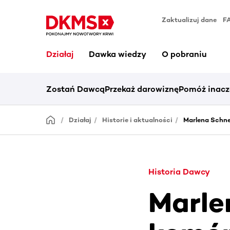
Zaktualizuj dane
F
Działaj
Dawka wiedzy
O pobraniu
Zostań Dawcą
Przekaż darowiznę
Pomóż inacz
Działaj
Historie i aktualności
Marlena Schn
Historia Dawcy
Marle