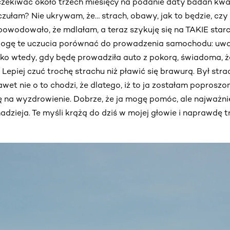
zekiwać około trzech miesięcy na podanie daty badań kwali
zułam? Nie ukrywam, że… strach, obawy, jak to będzie, cz
owodowało, że mdlałam, a teraz szykuję się na TAKIE starci
Mogę te uczucia porównać do prowadzenia samochodu: uwa
ko wtedy, gdy będę prowadziła auto z pokorą, świadoma,
. Lepiej czuć trochę strachu niż pławić się brawurą. Był stra
wet nie o to chodzi, że dlatego, iż to ja zostałam poproszon
ę na wyzdrowienie. Dobrze, że ja mogę pomóc, ale najważni
adzieja. Te myśli krążą do dziś w mojej głowie i naprawdę 