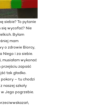
ę siebie? To pytanie
 się wycofać? Nie
ielkich. Byłam
eśniej mam
y o zdrowie Biorcy,
 Niego i za siebie.
rki, musiałam wykonać
 przejściu zapaść
jść tak gładko.
 pokory – tu chodzi
 z naszej szkoły
m w Jego pogrzebie.
 przeciwwskazań,