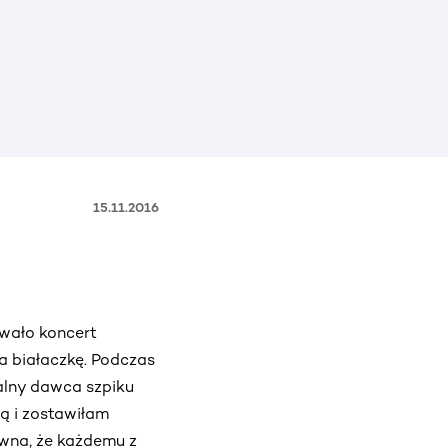
15.11.2016
wało koncert
a białaczkę. Podczas
alny dawca szpiku
ną i zostawiłam
ewna, że każdemu z