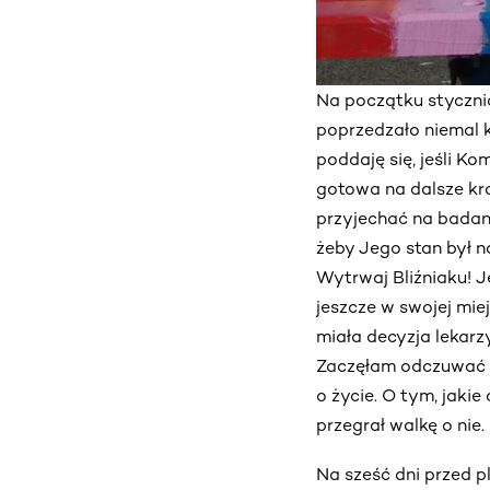
Na początku stycznia
poprzedzało niemal 
poddaję się, jeśli K
gotowa na dalsze kro
przyjechać na badani
żeby Jego stan był na
Wytrwaj Bliźniaku! J
jeszcze w swojej mi
miała decyzja lekarz
Zaczęłam odczuwać r
o życie. O tym, jakie
przegrał walkę o nie
Na sześć dni przed 