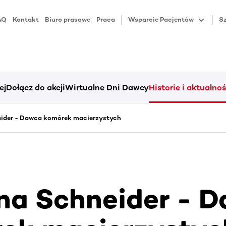
AQ
Kontakt
Biuro prasowe
Praca
Wsparcie Pacjentów
Sz
ej
Dołącz do akcji
Wirtualne Dni Dawcy
Historie i aktualnoś
eider - Dawca komórek macierzystych
na Schneider - 