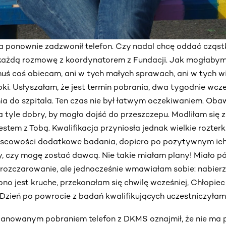
 ponownie zadzwonił telefon. Czy nadal chcę oddać cząstk
każdą rozmowę z koordynatorem z Fundacji. Jak mogłabym
omuś coś obiecam, ani w tych małych sprawach, ani w tych w
ki. Usłyszałam, że jest termin pobrania, dwa tygodnie wcz
a do szpitala. Ten czas nie był łatwym oczekiwaniem. Obaw
 tyle dobry, by mogło dojść do przeszczepu. Modliłam się za
estem z Tobą. Kwalifikacja przyniosła jednak wielkie rozte
ejscowości dodatkowe badania, dopiero po pozytywnym ich
y, czy mogę zostać dawcą. Nie takie miałam plany! Miało pó
ozczarowanie, ale jednocześnie wmawiałam sobie: nabierz
 ono jest kruche, przekonałam się chwilę wcześniej, Chłopiec
. Dzień po powrocie z badań kwalifikujących uczestniczyła
planowanym pobraniem telefon z DKMS oznajmił, że nie ma