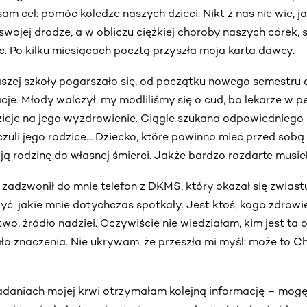
am cel: pomóc koledze naszych dzieci. Nikt z nas nie wie, j
ojej drodze, a w obliczu ciężkiej choroby naszych córek,
. Po kilku miesiącach pocztą przyszła moja karta dawcy.
szej szkoły pogarszało się, od początku nowego semestru 
cje. Młody walczył, my modliliśmy się o cud, bo lekarze 
ieje na jego wyzdrowienie. Ciągle szukano odpowiedniego 
czuli jego rodzice… Dziecko, które powinno mieć przed sobą 
rodzinę do własnej śmierci. Jakże bardzo rozdarte musiel
 zadzwonił do mnie telefon z DKMS, który okazał się zwias
ć, jakie mnie dotychczas spotkały. Jest ktoś, kogo zdrowie 
two, źródło nadziei. Oczywiście nie wiedziałam, kim jest ta
ało znaczenia. Nie ukrywam, że przeszła mi myśl: może to Ch
daniach mojej krwi otrzymałam kolejną informację – mogę