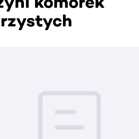
yni komórek
rzystych