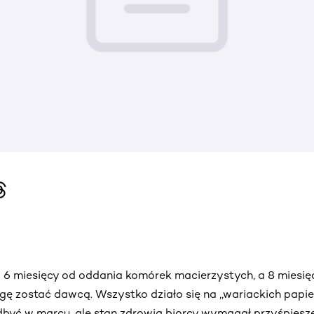
o 6 miesięcy od oddania komórek macierzystych, a 8 miesięc
ę zostać dawcą. Wszystko działo się na ,,wariackich papi
dbyć w marcu, ale stan zdrowia biorcy wymagał przyśpiesz