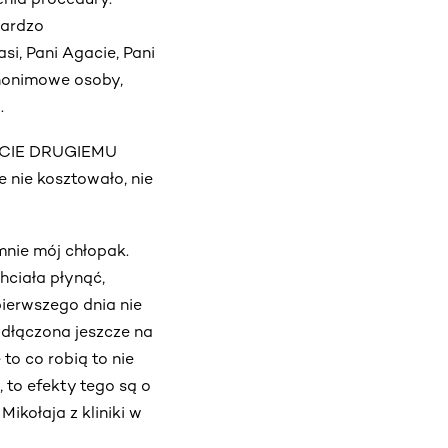
bardzo
i, Pani Agacie, Pani
 anonimowe osoby,
.
 ŻYCIE DRUGIEMU
 nie kosztowało, nie
mnie mój chłopak.
hciała płynąć,
pierwszego dnia nie
odłączona jeszcze na
to co robią to nie
i, to efekty tego są o
ikołaja z kliniki w