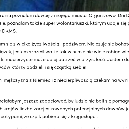
braniu poznałam dawcę z mojego miasta. Organizował Dni D
ie, poznałam także super wolontariuszki, którym udaje się
ie DKMS.
m się z wielka życzliwością i podziwem. Nie czuję się bohat
ązek, jestem szczęśliwa że tak w sumie nie wiele robiąc wi
ki macierzyste może dalej patrzeć w przyszłość. Jestem d
ów którzy podzielili się cząstką siebie!
ni mężczyzna z Niemiec i z niecierpliwością czekam na wyni
 chciałabym jeszcze zaapelować, by ludzie nie bali się poma
h krajów liczba zarejestrowanych potencjalnych dawców je
reotypami, że szpik pobiera się z kręgosłupa...