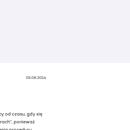
05.08.2014
y od czasu, gdy się
erach”, ponieważ
enia procedury.