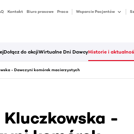
AQ
Kontakt
Biuro prasowe
Praca
Wsparcie Pacjentów
Sz
ej
Dołącz do akcji
Wirtualne Dni Dawcy
Historie i aktualnoś
owska - Dawczyni komórek macierzystych
 Kluczkowska -