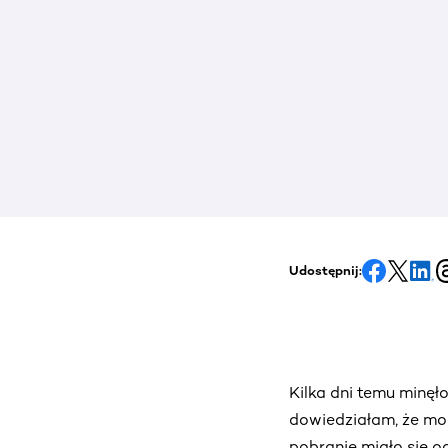
Udostępnij:
Kilka dni temu minęł
dowiedziałam, że mog
pobranie miało się o