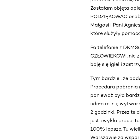
Zostałam objęta opi
PODZIĘKOWAĆ osobom,
Małgosi i Pani Agnie
które służyły pomocą
Po telefonie z DKMS
CZŁOWIEKOWI, nie zas
boję się igieł i zas
Tym bardziej, że pod
Procedura pobrania n
ponieważ była bardzo
udało mi się wytworz
2 godzinki. Przez te 
jest zwykła praca, to 
100% lepsze. Tu wielk
Warszawie za wsparc