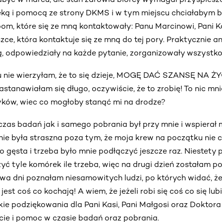
eką i pomocą ze strony DKMS i w tym miejscu chciałabym 
 które się ze mną kontaktowały: Panu Marcinowi, Pani Kas
szce, która kontaktuje się ze mną do tej pory. Praktycznie
, odpowiedziały na każde pytanie, zorganizowały wszystko
u nie wierzyłam, że to się dzieje, MOGĘ DAĆ SZANSĘ NA
tanawiałam się długo, oczywiście, że to zrobię! To nic mnie
trzyków, wiec co mogłoby stanąć mi na drodze?
czas badań jak i samego pobrania był przy mnie i wspierał 
ie była straszna poza tym, że moja krew na początku nie c
 gęsta i trzeba było mnie podłączyć jeszcze raz. Niestety 
yć tyle komórek ile trzeba, więc na drugi dzień zostałam p
dwa dni poznałam niesamowitych ludzi, po których widać, że 
jest coś co kochają! A wiem, że jeżeli robi się coś co się lub
ie podziękowania dla Pani Kasi, Pani Małgosi oraz Doktora M
ie i pomoc w czasie badań oraz pobrania.