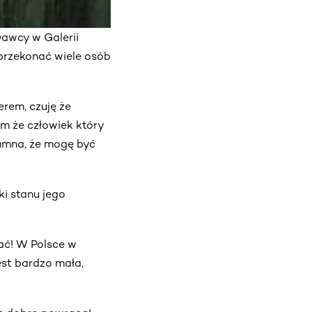
awcy w Galerii
 przekonać wiele osób
erem, czuję że
em że człowiek który
umna, że mogę być
ki stanu jego
gać! W Polsce w
st bardzo mała,