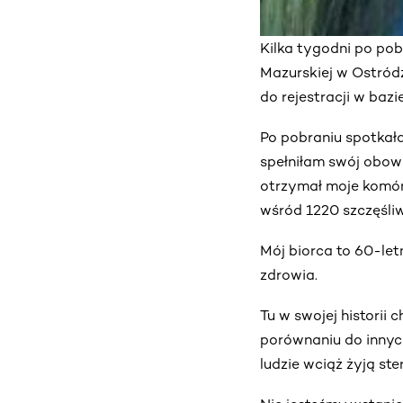
Kilka tygodni po po
Mazurskiej w Ostródz
do rejestracji w baz
Po pobraniu spotkała
spełniłam swój obowi
otrzymał moje komór
wśród 1220 szczęśliwc
Mój biorca to 60-let
zdrowia.
Tu w swojej historii
porównaniu do innyc
ludzie wciąż żyją ste