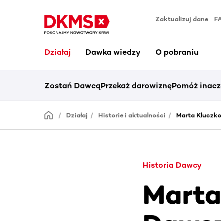
Zaktualizuj dane
F
Działaj
Dawka wiedzy
O pobraniu
Zostań Dawcą
Przekaż darowiznę
Pomóż inacz
Działaj
Historie i aktualności
Marta Kluczk
Historia Dawcy
Marta