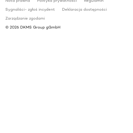
Nota prawna
Polityka prywatności
Regulamin
Sygnaliści- zgłoś incydent
Deklaracja dostępności
Zarządzanie zgodami
©
2026
DKMS Group gGmbH