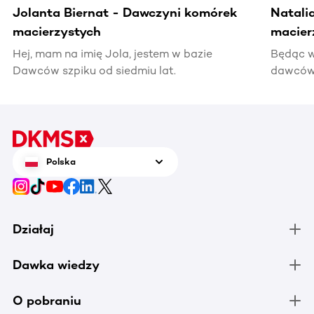
Jolanta Biernat - Dawczyni komórek
Natali
macierzystych
macier
Hej, mam na imię Jola, jestem w bazie
Będąc w
Dawców szpiku od siedmiu lat.
dawców 
kiedyś 
informac
pomocy
Polska
Działaj
Dawka wiedzy
O pobraniu