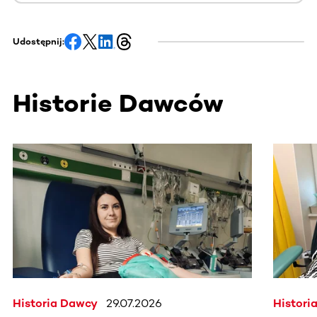
Udostępnij:
Historie Dawców
Ta sekcja zawiera treści przewijane w poziomie. Użyj kl
Historia Dawcy
29.07.2026
Histori