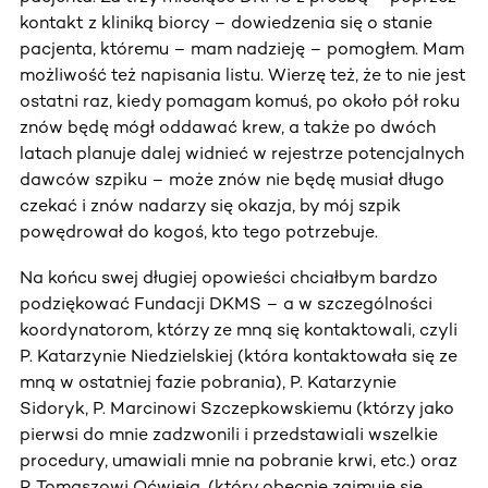
kontakt z kliniką biorcy – dowiedzenia się o stanie
pacjenta, któremu – mam nadzieję – pomogłem. Mam
możliwość też napisania listu. Wierzę też, że to nie jest
ostatni raz, kiedy pomagam komuś, po około pół roku
znów będę mógł oddawać krew, a także po dwóch
latach planuje dalej widnieć w rejestrze potencjalnych
dawców szpiku – może znów nie będę musiał długo
czekać i znów nadarzy się okazja, by mój szpik
powędrował do kogoś, kto tego potrzebuje.
Na końcu swej długiej opowieści chciałbym bardzo
podziękować Fundacji DKMS – a w szczególności
koordynatorom, którzy ze mną się kontaktowali, czyli
P. Katarzynie Niedzielskiej (która kontaktowała się ze
mną w ostatniej fazie pobrania), P. Katarzynie
Sidoryk, P. Marcinowi Szczepkowskiemu (którzy jako
pierwsi do mnie zadzwonili i przedstawiali wszelkie
procedury, umawiali mnie na pobranie krwi, etc.) oraz
P. Tomaszowi Oćwieja, (który obecnie zajmuje się