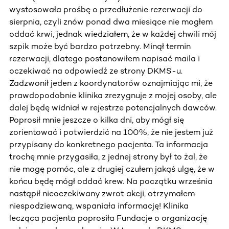
wystosowała prośbę o przedłużenie rezerwacji do
sierpnia, czyli znów ponad dwa miesiące nie mogłem
oddać krwi, jednak wiedziałem, że w każdej chwili mój
szpik może być bardzo potrzebny. Minął termin
rezerwacji, dlatego postanowiłem napisać maila i
oczekiwać na odpowiedź ze strony DKMS-u.
Zadzwonił jeden z koordynatorów oznajmiając mi, że
prawdopodobnie klinika zrezygnuje z mojej osoby, ale
dalej będę widniał w rejestrze potencjalnych dawców.
Poprosił mnie jeszcze o kilka dni, aby mógł się
zorientować i potwierdzić na 100%, że nie jestem już
przypisany do konkretnego pacjenta. Ta informacja
trochę mnie przygasiła, z jednej strony był to żal, że
nie mogę pomóc, ale z drugiej czułem jakąś ulgę, że w
końcu będę mógł oddać krew. Na początku września
nastąpił nieoczekiwany zwrot akcji, otrzymałem
niespodziewaną, wspaniała informację! Klinika
lecząca pacjenta poprosiła Fundacje o organizację