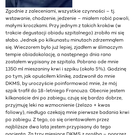
Zgodnie z zaleceniami, wszystkie czynności – tj.
wstawanie, chodzenie, jedzenie – miałem robić powoli,
małymi kroczkami. Przy jednym z takich kroków (w
trakcie degustacji obiadu szpitalnego) zrobiło mi się
słabo. Jednak po kilkunastu minutach zdrzemnąłem
się. Wieczorem było już lepiej, zjadłem w ślimaczym
tempie obiadokolację, a następnego dnia rano
zostałem wypisany ze szpitala. Pobrano ode mnie
1350 ml mieszaniny krwi i szpiku (około 5%). Godzinę
po tym, jak opuściłem klinikę, zadzwonił do mnie
DKMS, by uroczyście poinformować mnie, że mój
szpik trafił do 18-letniego Francuza. Obecnie jestem
kilkanaście dni po zabiegu, czuję się bardzo dobrze,
przyjmuję leki na wzmocnienie (żelazo + kwas
foliowy), niedługo czekają mnie pierwsze badania krwi
po zabiegu. Z tego, co się orientowałem przez
najbliższe dwa lata jestem przypisany do tego
pacjenta. Za trzy miesiące DKMS z prośbą – poprzez