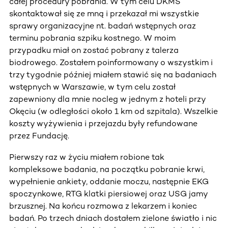
całej procedury pobrania. W tym celu DKMS
skontaktował się ze mną i przekazał mi wszystkie
sprawy organizacyjne nt. badań wstępnych oraz
terminu pobrania szpiku kostnego. W moim
przypadku miał on zostać pobrany z talerza
biodrowego. Zostałem poinformowany o wszystkim i
trzy tygodnie później miałem stawić się na badaniach
wstępnych w Warszawie, w tym celu został
zapewniony dla mnie nocleg w jednym z hoteli przy
Okęciu (w odległości około 1 km od szpitala). Wszelkie
koszty wyżywienia i przejazdu były refundowane
przez Fundację.
Pierwszy raz w życiu miałem robione tak
kompleksowe badania, na początku pobranie krwi,
wypełnienie ankiety, oddanie moczu, następnie EKG
spoczynkowe, RTG klatki piersiowej oraz USG jamy
brzusznej. Na końcu rozmowa z lekarzem i koniec
badań. Po trzech dniach dostałem zielone światło i nic