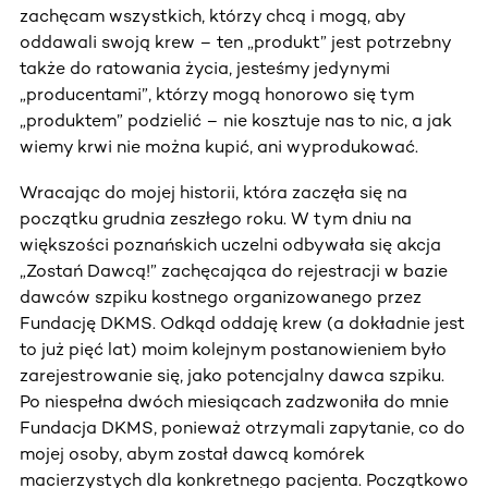
zachęcam wszystkich, którzy chcą i mogą, aby
oddawali swoją krew – ten „produkt” jest potrzebny
także do ratowania życia, jesteśmy jedynymi
„producentami”, którzy mogą honorowo się tym
„produktem” podzielić – nie kosztuje nas to nic, a jak
wiemy krwi nie można kupić, ani wyprodukować.
Wracając do mojej historii, która zaczęła się na
początku grudnia zeszłego roku. W tym dniu na
większości poznańskich uczelni odbywała się akcja
„Zostań Dawcą!” zachęcająca do rejestracji w bazie
dawców szpiku kostnego organizowanego przez
Fundację DKMS. Odkąd oddaję krew (a dokładnie jest
to już pięć lat) moim kolejnym postanowieniem było
zarejestrowanie się, jako potencjalny dawca szpiku.
Po niespełna dwóch miesiącach zadzwoniła do mnie
Fundacja DKMS, ponieważ otrzymali zapytanie, co do
mojej osoby, abym został dawcą komórek
macierzystych dla konkretnego pacjenta. Początkowo