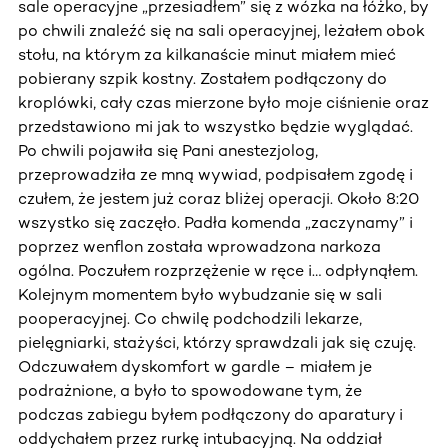
sale operacyjne „przesiadłem” się z wózka na łóżko, by
po chwili znaleźć się na sali operacyjnej, leżałem obok
stołu, na którym za kilkanaście minut miałem mieć
pobierany szpik kostny. Zostałem podłączony do
kroplówki, cały czas mierzone było moje ciśnienie oraz
przedstawiono mi jak to wszystko będzie wyglądać.
Po chwili pojawiła się Pani anestezjolog,
przeprowadziła ze mną wywiad, podpisałem zgodę i
czułem, że jestem już coraz bliżej operacji. Około 8:20
wszystko się zaczęło. Padła komenda „zaczynamy” i
poprzez wenflon została wprowadzona narkoza
ogólna. Poczułem rozprzężenie w ręce i… odpłynąłem.
Kolejnym momentem było wybudzanie się w sali
pooperacyjnej. Co chwilę podchodzili lekarze,
pielęgniarki, stażyści, którzy sprawdzali jak się czuję.
Odczuwałem dyskomfort w gardle – miałem je
podrażnione, a było to spowodowane tym, że
podczas zabiegu byłem podłączony do aparatury i
oddychałem przez rurkę intubacyjną. Na oddział