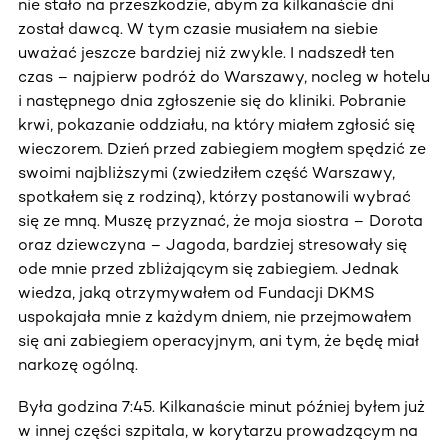
nie stało na przeszkodzie, abym za kilkanaście dni
został dawcą. W tym czasie musiałem na siebie
uważać jeszcze bardziej niż zwykle. I nadszedł ten
czas – najpierw podróż do Warszawy, nocleg w hotelu
i następnego dnia zgłoszenie się do kliniki. Pobranie
krwi, pokazanie oddziału, na który miałem zgłosić się
wieczorem. Dzień przed zabiegiem mogłem spędzić ze
swoimi najbliższymi (zwiedziłem część Warszawy,
spotkałem się z rodziną), którzy postanowili wybrać
się ze mną. Muszę przyznać, że moja siostra – Dorota
oraz dziewczyna – Jagoda, bardziej stresowały się
ode mnie przed zbliżającym się zabiegiem. Jednak
wiedza, jaką otrzymywałem od Fundacji DKMS
uspokajała mnie z każdym dniem, nie przejmowałem
się ani zabiegiem operacyjnym, ani tym, że będę miał
narkozę ogólną.
Była godzina 7:45. Kilkanaście minut później byłem już
w innej części szpitala, w korytarzu prowadzącym na