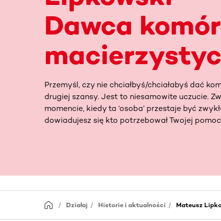
Dawca komór
macierzysty
Przemyśl, czy nie chciałbyś/chciałabyś dać kom
drugiej szansy. Jest to niesamowite uczucie. Z
momencie, kiedy ta ‘osoba’ przestaje być zwykłą
dowiadujesz się kto potrzebował Twojej pomoc
Działaj
Historie i aktualności
Mateusz Lipk