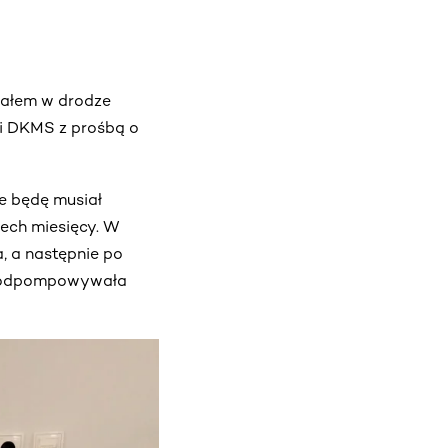
iałem w drodze
i DKMS z prośbą o
e będę musiał
zech miesięcy. W
, a następnie po
ki odpompowywała