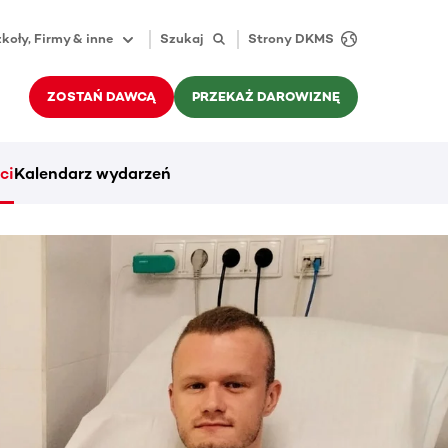
koły, Firmy & inne
Szukaj
Strony DKMS
ZOSTAŃ DAWCĄ
PRZEKAŻ DAROWIZNĘ
ci
Kalendarz wydarzeń