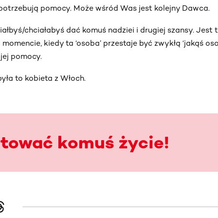
e potrzebują pomocy. Może wśród Was jest kolejny Dawca.
ciałbyś/chciałabyś dać komuś nadziei i drugiej szansy. Jest
 momencie, kiedy ta ‘osoba’ przestaje być zwykłą ‘jakąś oso
jej pomocy.
ła to kobieta z Włoch.
atować komuś życie!