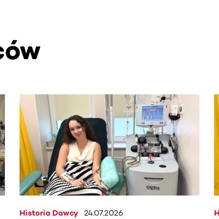
ców
. Użyj klawisza Tab lub przesuń palcem, aby zobaczyć więce
Historia Dawcy
24.07.2026
H