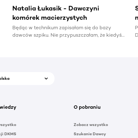
Natalia Łukasik - Dawczyni
komórek macierzystych
Będąc w technikum zapisałam się do bazy
P
dawców szpiku. Nie przypuszczałam, że kiedyś
D
naprawdę zadzwoni telefon z informacją, że
t
ktoś potrzebuje mojej pomocy.
p
olska
wiedzy
O pobraniu
wszystko
Zobacz wszystko
cji DKMS
Szukanie Dawcy