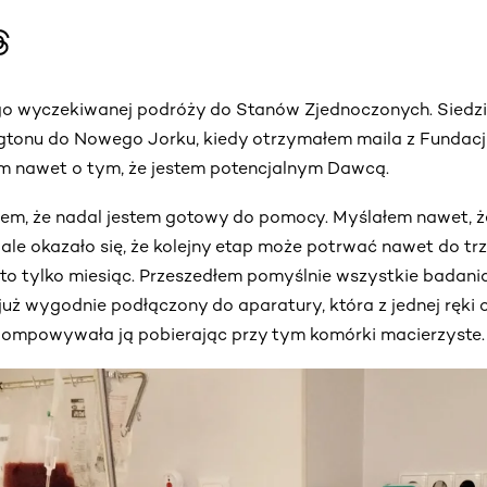
go wyczekiwanej podróży do Stanów Zjednoczonych. Siedz
tonu do Nowego Jorku, kiedy otrzymałem maila z Fundacj
m nawet o tym, że jestem potencjalnym Dawcą.
em, że nadal jestem gotowy do pomocy. Myślałem nawet, ż
 ale okazało się, że kolejny etap może potrwać nawet do tr
o tylko miesiąc. Przeszedłem pomyślnie wszystkie badania
 już wygodnie podłączony do aparatury, która z jednej rę
wpompowywała ją pobierając przy tym komórki macierzyste.