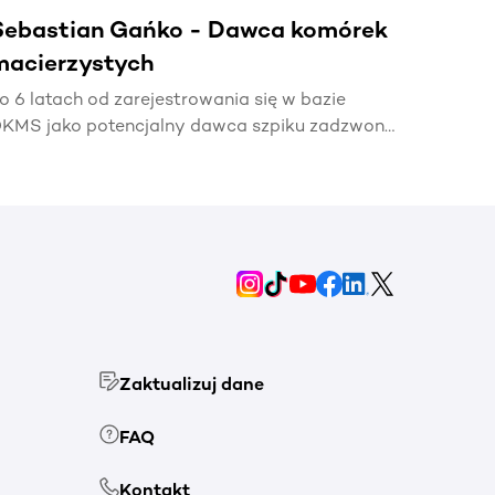
Sebastian Gańko - Dawca komórek
macierzystych
o 6 latach od zarejestrowania się w bazie
KMS jako potencjalny dawca szpiku zadzwonił
elefon z informacją, że mój bliźniak genetyczny
otrzebuje mojej pomocy🧬.
Zaktualizuj dane
FAQ
Kontakt