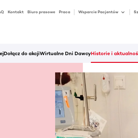
AQ
Kontakt
Biuro prasowe
Praca
Wsparcie Pacjentów
Sz
ej
Dołącz do akcji
Wirtualne Dni Dawcy
Historie i aktualnoś