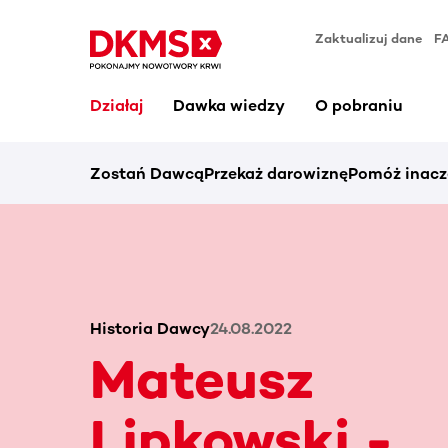
Zaktualizuj dane
F
Działaj
Dawka wiedzy
O pobraniu
Zostań Dawcą
Przekaż darowiznę
Pomóż inacz
Historia Dawcy
24.08.2022
Mateusz
Lipkowski -