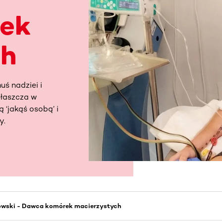
ek
ch
uś nadziei i
właszcza w
 ‘jakąś osobą’ i
y.
owski - Dawca komórek macierzystych