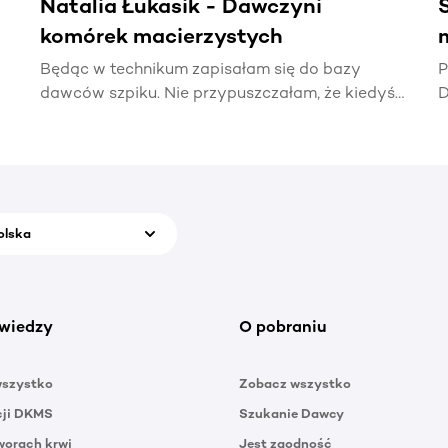
Natalia Łukasik - Dawczyni
komórek macierzystych
Będąc w technikum zapisałam się do bazy
P
dawców szpiku. Nie przypuszczałam, że kiedyś
D
naprawdę zadzwoni telefon z informacją, że
t
ktoś potrzebuje mojej pomocy.
p
olska
wiedzy
O pobraniu
wszystko
Zobacz wszystko
cji DKMS
Szukanie Dawcy
orach krwi
Jest zgodność