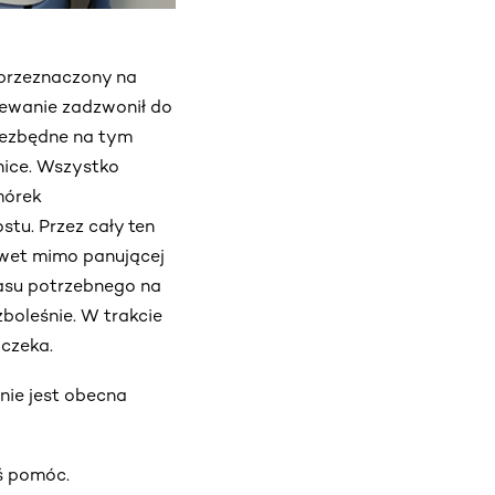
 przeznaczony na
iewanie zadzwonił do
iezbędne na tym
nice. Wszystko
mórek
tu. Przez cały ten
awet mimo panującej
zasu potrzebnego na
boleśnie. W trakcie
 czeka.
nie jest obecna
ś pomóc.