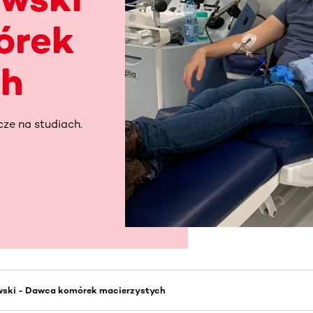
órek
ch
cze na studiach.
wski - Dawca komórek macierzystych