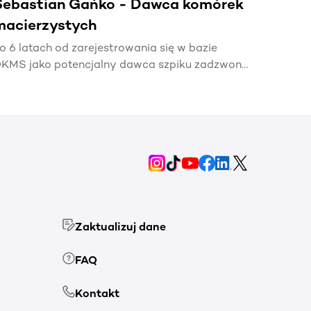
Sebastian Gańko - Dawca komórek
macierzystych
o 6 latach od zarejestrowania się w bazie
KMS jako potencjalny dawca szpiku zadzwonił
elefon z informacją, że mój bliźniak genetyczny
otrzebuje mojej pomocy🧬.
Zaktualizuj dane
FAQ
Kontakt