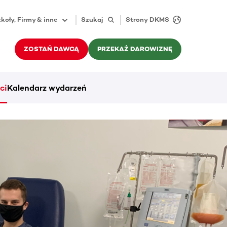
koły, Firmy & inne
Szukaj
Strony DKMS
ZOSTAŃ DAWCĄ
PRZEKAŻ DAROWIZNĘ
ci
Kalendarz wydarzeń