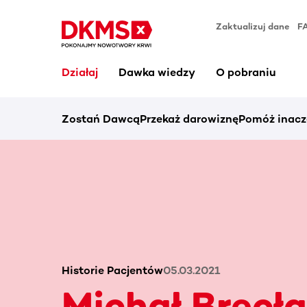
Zaktualizuj dane
F
Działaj
Dawka wiedzy
O pobraniu
Zostań Dawcą
Przekaż darowiznę
Pomóż inacz
Historie Pacjentów
05.03.2021
Michał Bręcł