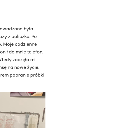
prowadzona była
zy z policzka. Po
y. Moje codzienne
nił do mnie telefon.
Wtedy zaczęła mi
nsę na nowe życie.
orem pobranie próbki