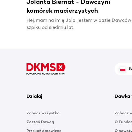
Jolanta Biernat - Dawczyni
komórek macierzystych
Hej, mam na imię Jola, jestem w bazie Dawców
szpiku od siedmiu lat.
P
Działaj
Dawka 
Zobacz wszystko
Zobacz 
Zostań Dawcą
O Funda
Przekaż darowiznę
O nowotw