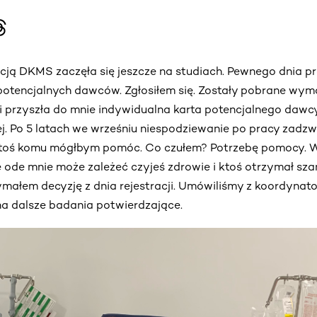
acją DKMS zaczęła się jeszcze na studiach. Pewnego dnia 
a potencjalnych dawców. Zgłosiłem się. Zostały pobrane wyma
i przyszła do mnie indywidualna karta potencjalnego dawc
lej. Po 5 latach we wrześniu niespodziewanie po pracy zadzwo
 ktoś komu mógłbym pomóc. Co czułem? Potrzebę pomocy. 
 ode mnie może zależeć czyjeś zdrowie i ktoś otrzymał sza
małem decyzję z dnia rejestracji. Umówiliśmy z koordynat
na dalsze badania potwierdzające.