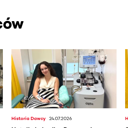
ców
. Użyj klawisza Tab lub przesuń palcem, aby zobaczyć więce
Historia Dawcy
24.07.2026
H