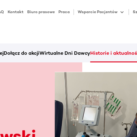
AQ
Kontakt
Biuro prasowe
Praca
Wsparcie Pacjentów
Sz
ej
Dołącz do akcji
Wirtualne Dni Dawcy
Historie i aktualnoś
awski