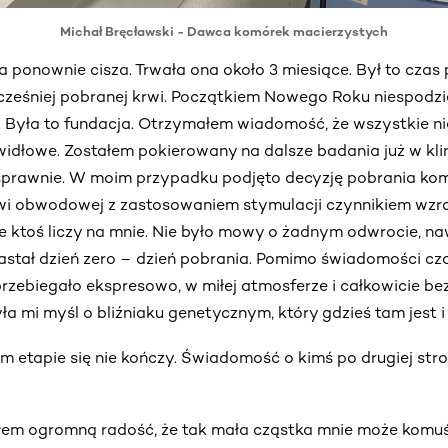
Michał Bręcławski - Dawca komórek macierzystych
a ponownie cisza. Trwała ona około 3 miesiące. Był to czas
ześniej pobranej krwi. Początkiem Nowego Roku niespodz
. Była to fundacja. Otrzymałem wiadomość, że wszystkie n
widłowe. Zostałem pokierowany na dalsze badania już w kli
sprawnie. W moim przypadku podjęto decyzję pobrania ko
wi obwodowej z zastosowaniem stymulacji czynnikiem wzros
e ktoś liczy na mnie. Nie było mowy o żadnym odwrocie, n
astał dzień zero – dzień pobrania. Pomimo świadomości c
rzebiegało ekspresowo, w miłej atmosferze i całkowicie bez
a mi myśl o bliźniaku genetycznym, który gdzieś tam jest i
ym etapie się nie kończy. Świadomość o kimś po drugiej stro
łem ogromną radość, że tak mała cząstka mnie może komu