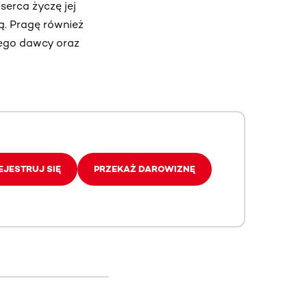
serca życzę jej
ą. Pragę również
dego dawcy oraz
EJESTRUJ SIĘ
PRZEKAŻ DAROWIZNĘ