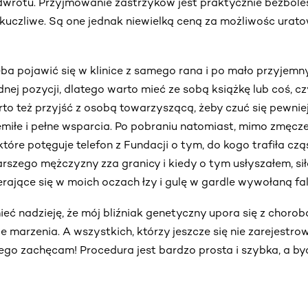
odwrotu. Przyjmowanie zastrzyków jest praktycznie bezbole
kuczliwe. Są one jednak niewielką ceną za możliwośc urat
ba pojawić się w klinice z samego rana i po mało przyjem
ednej pozycji, dlatego warto mieć ze sobą książkę lub coś, 
rto też przyjść z osobą towarzyszącą, żeby czuć się pewniej
zemiłe i pełne wsparcia. Po pobraniu natomiast, mimo zmęcze
które potęguje telefon z Fundacji o tym, do kogo trafiła cz
tarszego mężczyzny zza granicy i kiedy o tym usłyszałem, si
ające się w moich oczach łzy i gulę w gardle wywołaną fal
ieć nadzieję, że mój bliźniak genetyczny upora się z chorob
e marzenia. A wszystkich, którzy jeszcze się nie zarejestrow
ego zachęcam! Procedura jest bardzo prosta i szybka, a by