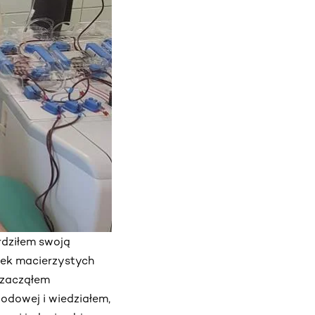
rdziłem swoją
rek macierzystych
, zacząłem
dowej i wiedziałem,