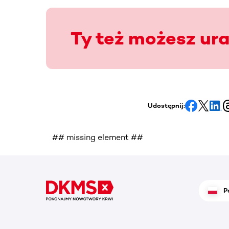
Ty też możesz ur
Udostępnij:
## missing element ##
P