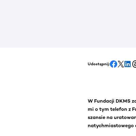
Udostępnij:
W Fundacji DKMS zar
mi o tym telefon z 
szansie na uratowani
natychmiastowego d