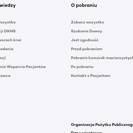
wiedzy
O pobraniu
wszystko
Zobacz wszystko
cji DKMS
Szukanie Dawcy
orach krwi
Jest zgodność
badania
Przed pobraniem
acji
Pobranie komórek macierzystyc
mie Wsparcia Pacjentów
Po pobraniu
Dawca
Kontakt z Pacjentem
Organizacja Pożytku Publiczneg
Dane rejestrowe: