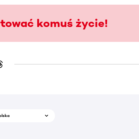
atować komuś życie!
olska