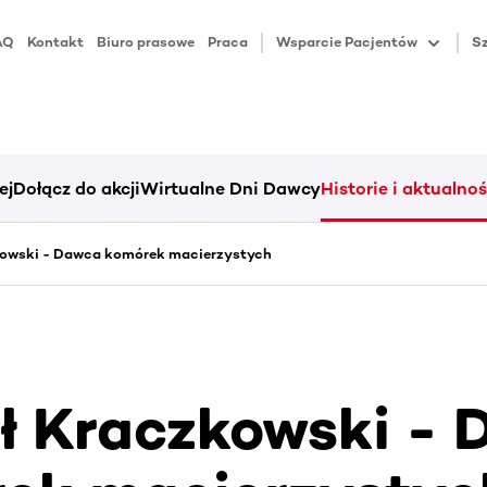
AQ
Kontakt
Biuro prasowe
Praca
Wsparcie Pacjentów
Sz
ej
Dołącz do akcji
Wirtualne Dni Dawcy
Historie i aktualnoś
kowski - Dawca komórek macierzystych
ł Kraczkowski -