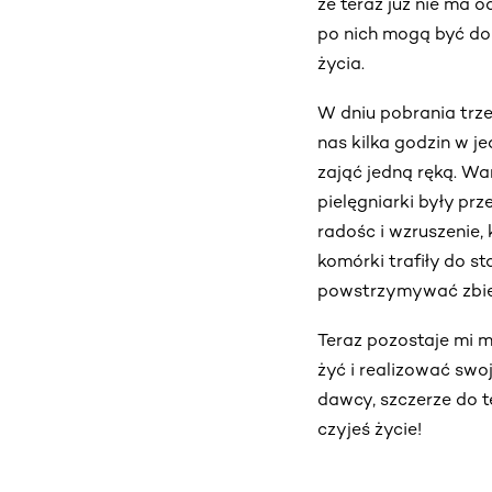
że teraz już nie ma 
po nich mogą być do
życia.
W dniu pobrania trze
nas kilka godzin w j
zająć jedną ręką. Wa
pielęgniarki były pr
radośc i wzruszenie, 
komórki trafiły do s
powstrzymywać zbier
Teraz pozostaje mi m
żyć i realizować swoj
dawcy, szczerze do t
czyjeś życie!