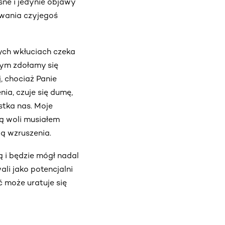
sne i jedynie objawy
owania czyjegoś
nych wkłuciach czeka
czym zdołamy się
, chociaż Panie
nia, czuje się dumę,
ąstka nas. Moje
łą woli musiałem
ą wzruszenia.
ą i będzie mógł nadal
ali jako potencjalni
ć może uratuje się