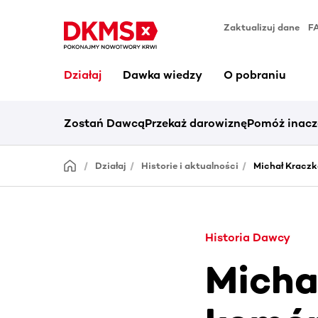
Zaktualizuj dane
F
Działaj
Dawka wiedzy
O pobraniu
Zostań Dawcą
Przekaż darowiznę
Pomóż inacz
Działaj
Historie i aktualności
Michał Kracz
Historia Dawcy
Micha