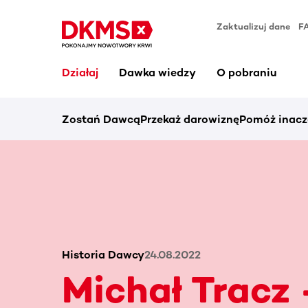
Zaktualizuj dane
F
Działaj
Dawka wiedzy
O pobraniu
Zostań Dawcą
Przekaż darowiznę
Pomóż inacz
Historia Dawcy
24.08.2022
Michał Tracz 