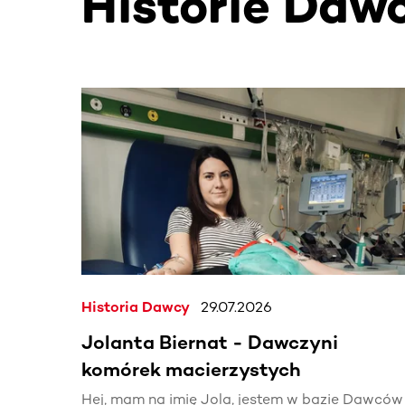
Historie Daw
Ta sekcja zawiera treści przewijane w poziomie
Historia Dawcy
29.07.2026
Jolanta Biernat - Dawczyni
komórek macierzystych
Hej, mam na imię Jola, jestem w bazie Dawców