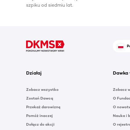
szpiku od siedmiu lat.
P
Działaj
Dawka 
Zobacz wszystko
Zobacz 
Zostań Dawcą
O Funda
Przekaż darowiznę
O nowotw
Pomóż inaczej
Nauka i 
Dołącz do akcji
O rejestr