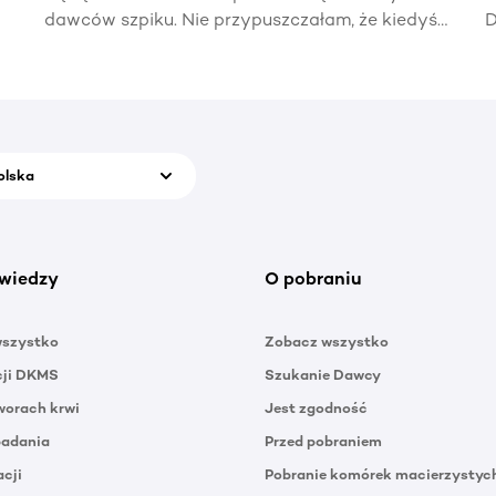
dawców szpiku. Nie przypuszczałam, że kiedyś
D
naprawdę zadzwoni telefon z informacją, że
t
ktoś potrzebuje mojej pomocy.
p
olska
wiedzy
O pobraniu
wszystko
Zobacz wszystko
cji DKMS
Szukanie Dawcy
orach krwi
Jest zgodność
badania
Przed pobraniem
acji
Pobranie komórek macierzystyc