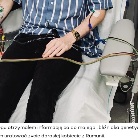
egu otrzymałem informację co do mojego „bliźniaka genety
m uratować życie dorosłej kobiecie z Rumunii.