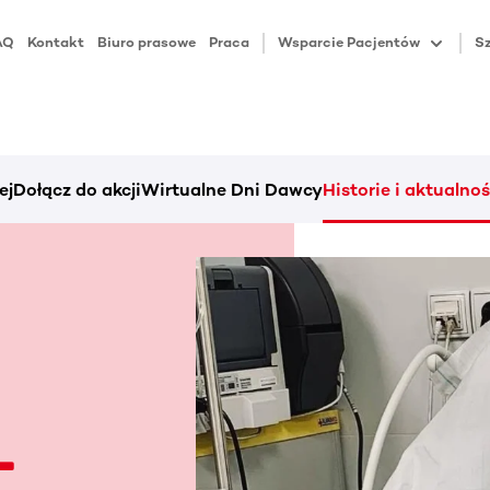
AQ
Kontakt
Biuro prasowe
Praca
Wsparcie Pacjentów
Sz
ej
Dołącz do akcji
Wirtualne Dni Dawcy
Historie i aktualnoś
-