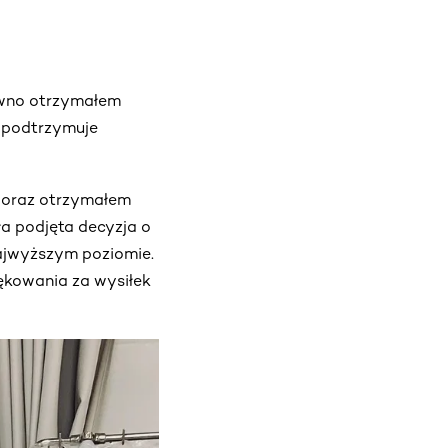
awno otrzymałem
j podtrzymuje
 oraz otrzymałem
ła podjęta decyzja o
najwyższym poziomie.
ękowania za wysiłek