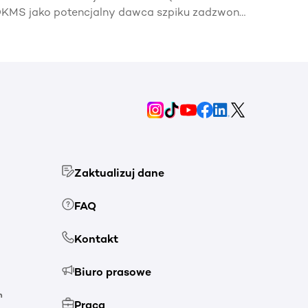
KMS jako potencjalny dawca szpiku zadzwonił
elefon z informacją, że mój bliźniak genetyczny
otrzebuje mojej pomocy🧬.
Zaktualizuj dane
FAQ
Kontakt
Biuro prasowe
h
Praca