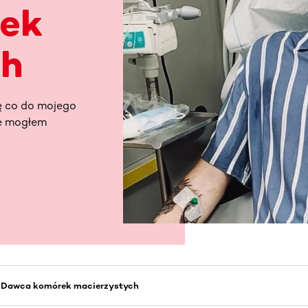
ek
ch
ę co do mojego
że mogłem
- Dawca komórek macierzystych