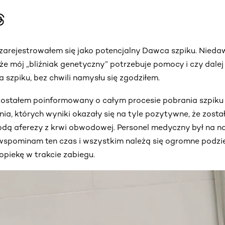
 zarejestrowałem się jako potencjalny Dawca szpiku. Nied
, że mój „bliźniak genetyczny” potrzebuje pomocy i czy dale
szpiku, bez chwili namysłu się zgodziłem.
ostałem poinformowany o całym procesie pobrania szpiku
ia, których wyniki okazały się na tyle pozytywne, że zosta
odą aferezy z krwi obwodowej. Personel medyczny był na 
spominam ten czas i wszystkim należą się ogromne podzi
opiekę w trakcie zabiegu.