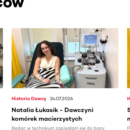
ców
. Użyj klawisza Tab lub przesuń palcem, aby zobaczyć więce
Historia Dawcy
24.07.2026
H
Natalia Łukasik - Dawczyni
komórek macierzystych
Będąc w technikum zapisałam się do bazy
P