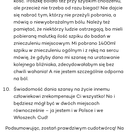
kość. Troszkę bolało też przy szybkim chodzeniu,
ale przecież nie trzeba od razu biegać! Nie dajcie
się nabrać tym, którzy nie przeżyli pobrania, a
mówią o niewyobrażalnym bólu. Należy też
pamiętać, że niektórzy ludzie ostrzegają, bo mieli
pobieraną malutką ilość szpiku do badań w
znieczuleniu miejscowym. Mi pobrano 1400ml
szpiku w znieczuleniu ogólnym i z ręką na sercu
mówię, że gdyby dano mi szansę na uratowanie
kolejnego bliźniaka, zdecydowałabym się bez
chwili wahania! A nie jestem szczególnie odporna
na ból.
Świadomość dania szansy na życie innemu
człowiekowi zrekompensuje Ci wszystko! No i
będziesz mógł być w dwóch miejscach
równocześnie – ja jestem i w Polsce i we
Włoszech. Cud!
Podsumowując, zostań prawdziwym cudotwórcą! Na