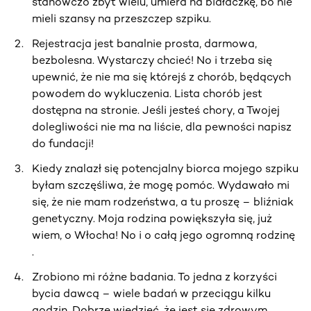
stanowczo zbyt wielu, umiera na białaczkę, bo nie
mieli szansy na przeszczep szpiku.
Rejestracja jest banalnie prosta, darmowa,
bezbolesna. Wystarczy chcieć! No i trzeba się
upewnić, że nie ma się którejś z chorób, będących
powodem do wykluczenia. Lista chorób jest
dostępna na stronie. Jeśli jesteś chory, a Twojej
dolegliwości nie ma na liście, dla pewności napisz
do fundacji!
Kiedy znalazł się potencjalny biorca mojego szpiku
byłam szczęśliwa, że mogę pomóc. Wydawało mi
się, że nie mam rodzeństwa, a tu proszę – bliźniak
genetyczny. Moja rodzina powiększyła się, już
wiem, o Włocha! No i o całą jego ogromną rodzinę
.
Zrobiono mi różne badania. To jedna z korzyści
bycia dawcą – wiele badań w przeciągu kilku
godzin. Dobrze wiedzieć, że jest się zdrowym.