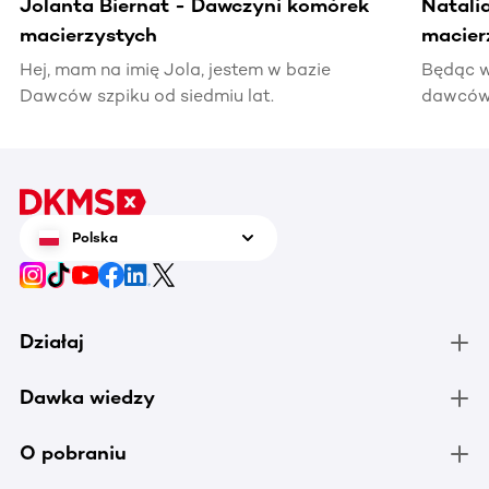
Jolanta Biernat - Dawczyni komórek
Natali
macierzystych
macier
Hej, mam na imię Jola, jestem w bazie
Będąc w
Dawców szpiku od siedmiu lat.
dawców 
kiedyś 
informac
pomocy
Polska
Działaj
Dawka wiedzy
O pobraniu