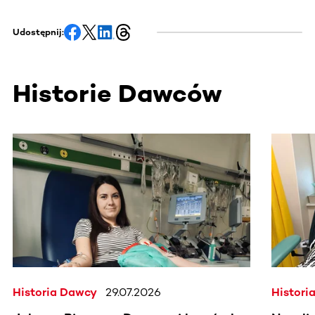
Udostępnij:
Historie Dawców
Ta sekcja zawiera treści przewijane w poziomie. Użyj kl
Historia Dawcy
29.07.2026
Histori