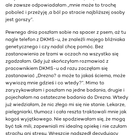
ale zawsze odpowiadałam „mnie może to trochę
poboleć i przeżyję ,a ból po stracie najbliższej osoby
jest gorszy”.
Pewnego dnia poszłam sobie na spacer z psem, aż tu
nagle telefon z DKMS-u, że znaleźli mojego bliźniaka
genetycznego i czy nadal chcę pomóc. Bez
zastanowienia ze łzami w oczach na wszystko się
zgadzałam. Gdy już skończyłam rozmawiać z
pracownikiem DKMS-u od razu zaczęłam się
zastanawiać „Drezno? a może to jakaś ściema, może
wywiozą mnie gdzieś i co wtedy?”. Mimo to
zaryzykowałam i poszłam na jedne badania, drugie i
pojechałam na ostateczne badania do Drezna. Wtedy
już wiedziałam, że nic złego mi się nie stanie. Lekarze,
pielęgniarki, tłumacz i cała reszta traktowali mnie jak
kogoś wyjątkowego. Nie spodziewałam się, że mogą
być tak mili, zapewniali mi idealną opiekę i nie czułam
strachu ani stresu. Wreszcie nadszedł decydujący