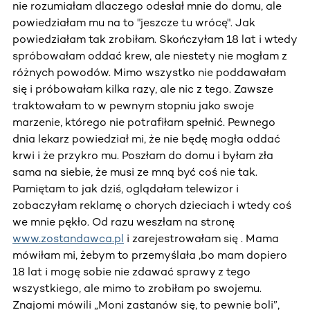
nie rozumiałam dlaczego odesłał mnie do domu, ale
powiedziałam mu na to "jeszcze tu wrócę". Jak
powiedziałam tak zrobiłam. Skończyłam 18 lat i wtedy
spróbowałam oddać krew, ale niestety nie mogłam z
różnych powodów. Mimo wszystko nie poddawałam
się i próbowałam kilka razy, ale nic z tego. Zawsze
traktowałam to w pewnym stopniu jako swoje
marzenie, którego nie potrafiłam spełnić. Pewnego
dnia lekarz powiedział mi, że nie będę mogła oddać
krwi i że przykro mu. Poszłam do domu i byłam zła
sama na siebie, że musi ze mną być coś nie tak.
Pamiętam to jak dziś, oglądałam telewizor i
zobaczyłam reklamę o chorych dzieciach i wtedy coś
we mnie pękło. Od razu weszłam na stronę
www.zostandawca.pl
i zarejestrowałam się . Mama
mówiłam mi, żebym to przemyślała ,bo mam dopiero
18 lat i mogę sobie nie zdawać sprawy z tego
wszystkiego, ale mimo to zrobiłam po swojemu.
Znajomi mówili „Moni zastanów się, to pewnie boli”,