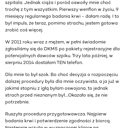
szpitala. Jednak ciąża i poród oswoiły mnie choć
trochę z tym wszystkim. Pierwszy wenflon w życiu, 9
miesięcy regularnego badania krwi - dałam radę. I to
był impuls, że teraz, pomimo strachu, jestem gotowa
zrobić coś więcej.
W 2011 roku wraz z mężem, w pełni świadomie
zgłosiliśmy się do DKMS po pakiety rejestracyjne dla
potencjalnych dawców szpiku. Trzy lata później, w
sierpniu 2014 dostałam TEN telefon.
Dla mnie to był szok. Bo choć decyzja o rozpoczęciu
dalszej procedury była dla mnie oczywista, a ja już w
jakimś stopniu z igłą byłam oswojona, to jednak
strach przed nieznanym był....Okazało się, że nie
potrzebnie.
Ruszyła procedura przygotowawcza. Najpierw
badania krwi i potwierdzenie zgodności z biorcą.
Następnie wizyta w wyznaczonej klinice na