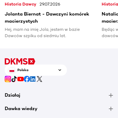
Historia Dawcy
29.07.2026
Histori
Jolanta Biernat - Dawczyni komórek
Natali
macierzystych
macier
Hej, mam na imię Jola, jestem w bazie
Będąc w
Dawców szpiku od siedmiu lat.
dawców 
kiedyś 
informac
pomocy
Polska
Działaj
Dawka wiedzy