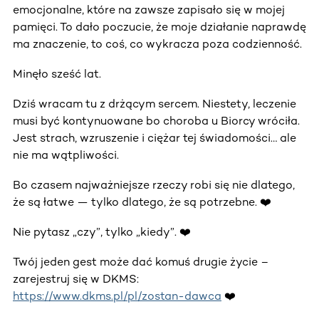
emocjonalne, które na zawsze zapisało się w mojej
pamięci. To dało poczucie, że moje działanie naprawdę
ma znaczenie, to coś, co wykracza poza codzienność.
Minęło sześć lat.
Dziś wracam tu z drżącym sercem. Niestety, leczenie
musi być kontynuowane bo choroba u Biorcy wróciła.
Jest strach, wzruszenie i ciężar tej świadomości… ale
nie ma wątpliwości.
Bo czasem najważniejsze rzeczy robi się nie dlatego,
że są łatwe — tylko dlatego, że są potrzebne. ❤️
Nie pytasz „czy”, tylko „kiedy”. ❤️
Twój jeden gest może dać komuś drugie życie –
zarejestruj się w DKMS:
https://www.dkms.pl/pl/zostan-dawca
❤️