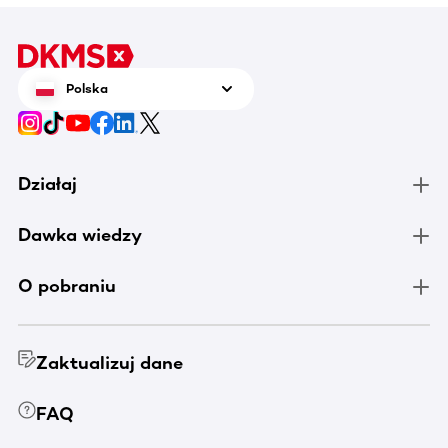
informac
pomocy
Polska
Działaj
Dawka wiedzy
O pobraniu
Zaktualizuj dane
FAQ