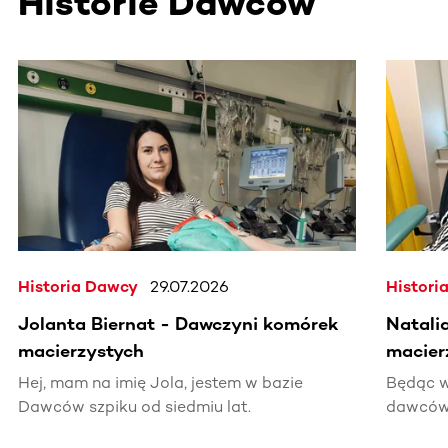
Historie Dawców
Ta sekcja zawiera treści przewijane w poziomie. Użyj kl
Historia Dawcy
29.07.2026
Histori
Jolanta Biernat - Dawczyni komórek
Natali
macierzystych
macier
Hej, mam na imię Jola, jestem w bazie
Będąc w
Dawców szpiku od siedmiu lat.
dawców 
kiedyś 