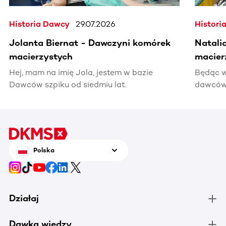
Historia Dawcy
29.07.2026
Histori
Jolanta Biernat - Dawczyni komórek
Natali
macierzystych
macier
Hej, mam na imię Jola, jestem w bazie
Będąc w
Dawców szpiku od siedmiu lat.
dawców 
kiedyś 
informac
pomocy
Polska
Działaj
Dawka wiedzy