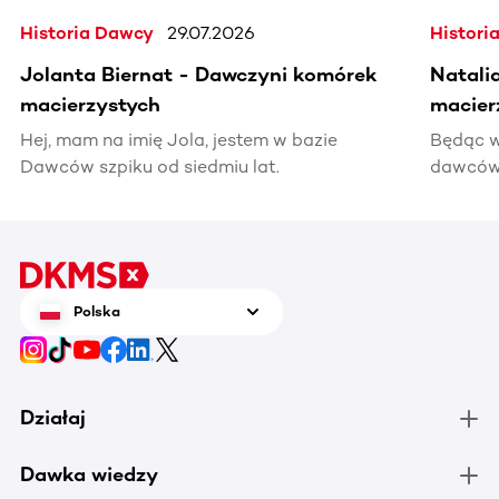
Historia Dawcy
29.07.2026
Histori
Jolanta Biernat - Dawczyni komórek
Natali
macierzystych
macier
Hej, mam na imię Jola, jestem w bazie
Będąc w
Dawców szpiku od siedmiu lat.
dawców 
kiedyś 
informac
pomocy
Polska
Działaj
Dawka wiedzy