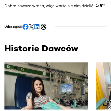
Dobro zawsze wraca, więc warto się nim dzielić! 💫💝"
Udostępnij:
Historie Dawców
Ta sekcja zawiera treści przewijane w poziomie. Użyj kl