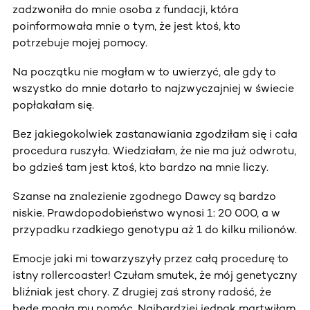
zadzwoniła do mnie osoba z fundacji, która
poinformowała mnie o tym, że jest ktoś, kto
potrzebuje mojej pomocy.
Na początku nie mogłam w to uwierzyć, ale gdy to
wszystko do mnie dotarło to najzwyczajniej w świecie
popłakałam się.
Bez jakiegokolwiek zastanawiania zgodziłam się i cała
procedura ruszyła. Wiedziałam, że nie ma już odwrotu,
bo gdzieś tam jest ktoś, kto bardzo na mnie liczy.
Szanse na znalezienie zgodnego Dawcy są bardzo
niskie. Prawdopodobieństwo wynosi 1: 20 000, a w
przypadku rzadkiego genotypu aż 1 do kilku milionów.
Emocje jaki mi towarzyszyły przez całą procedurę to
istny rollercoaster! Czułam smutek, że mój genetyczny
bliźniak jest chory. Z drugiej zaś strony radość, że
będę mogła mu pomóc. Najbardziej jednak martwiłam