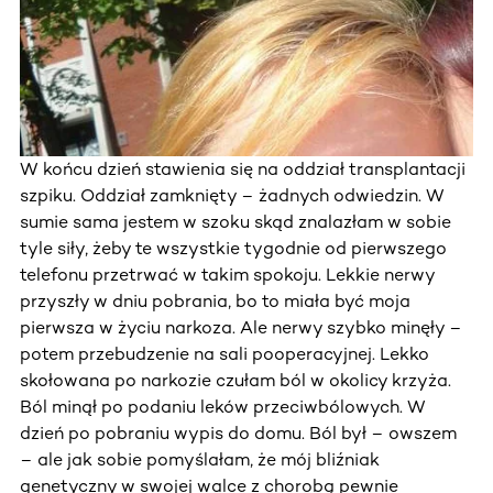
W końcu dzień stawienia się na oddział transplantacji
szpiku. Oddział zamknięty – żadnych odwiedzin. W
sumie sama jestem w szoku skąd znalazłam w sobie
tyle siły, żeby te wszystkie tygodnie od pierwszego
telefonu przetrwać w takim spokoju. Lekkie nerwy
przyszły w dniu pobrania, bo to miała być moja
pierwsza w życiu narkoza. Ale nerwy szybko minęły –
potem przebudzenie na sali pooperacyjnej. Lekko
skołowana po narkozie czułam ból w okolicy krzyża.
Ból minął po podaniu leków przeciwbólowych. W
dzień po pobraniu wypis do domu. Ból był – owszem
– ale jak sobie pomyślałam, że mój bliźniak
genetyczny w swojej walce z chorobą pewnie