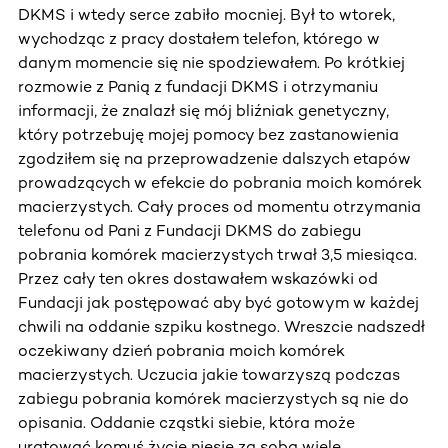
DKMS i wtedy serce zabiło mocniej. Był to wtorek,
wychodząc z pracy dostałem telefon, którego w
danym momencie się nie spodziewałem. Po krótkiej
rozmowie z Panią z fundacji DKMS i otrzymaniu
informacji, że znalazł się mój bliźniak genetyczny,
który potrzebuję mojej pomocy bez zastanowienia
zgodziłem się na przeprowadzenie dalszych etapów
prowadzących w efekcie do pobrania moich komórek
macierzystych. Cały proces od momentu otrzymania
telefonu od Pani z Fundacji DKMS do zabiegu
pobrania komórek macierzystych trwał 3,5 miesiąca.
Przez cały ten okres dostawałem wskazówki od
Fundacji jak postępować aby być gotowym w każdej
chwili na oddanie szpiku kostnego. Wreszcie nadszedł
oczekiwany dzień pobrania moich komórek
macierzystych. Uczucia jakie towarzyszą podczas
zabiegu pobrania komórek macierzystych są nie do
opisania. Oddanie cząstki siebie, która może
uratować komuś życie niesie za sobą wiele