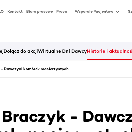
AQ
Kontakt
Biuro prasowe
Praca
Wsparcie Pacjentów
Sz
ej
Dołącz do akcji
Wirtualne Dni Dawcy
Historie i aktualnoś
k - Dawczyni komórek macierzystych
 Braczyk - Dawc