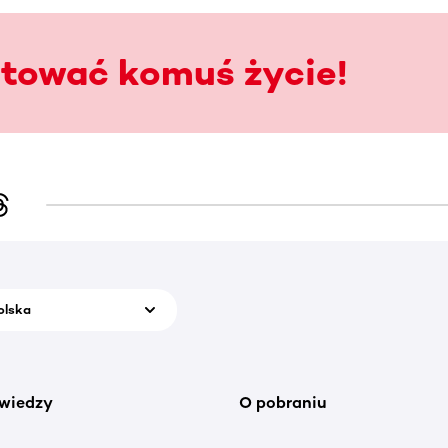
atować komuś życie!
olska
wiedzy
O pobraniu