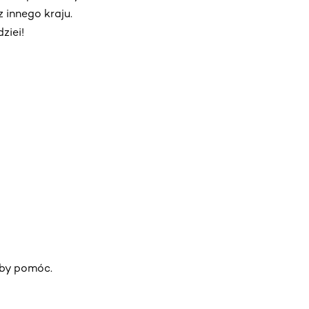
 innego kraju.
ziei!
eby pomóc.