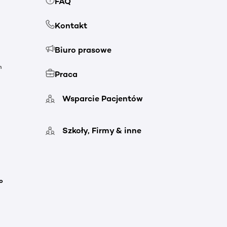
FAQ
Kontakt
Biuro prasowe
h
Praca
Wsparcie Pacjentów
Szkoły, Firmy & inne
o