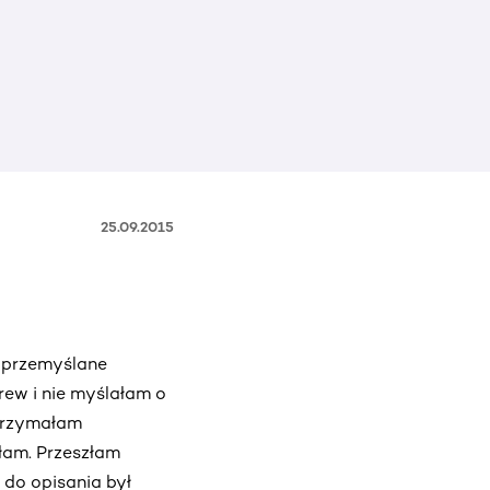
25.09.2015
o przemyślane
rew i nie myślałam o
otrzymałam
łam. Przeszłam
 do opisania był