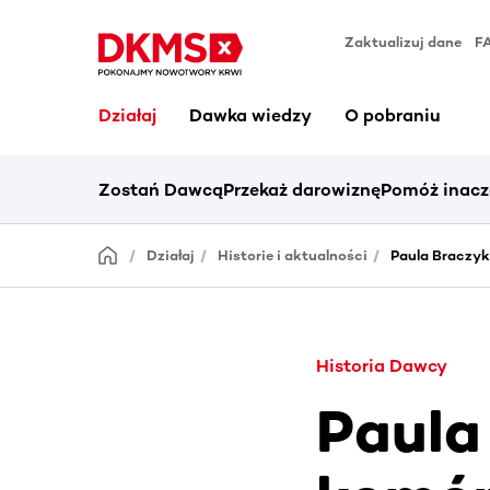
Zaktualizuj dane
F
Działaj
Dawka wiedzy
O pobraniu
Zostań Dawcą
Przekaż darowiznę
Pomóż inacz
Działaj
Historie i aktualności
Paula Braczy
Historia Dawcy
Paula