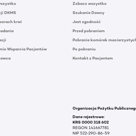
wszystko
Zobacz wszystko
cji DKMS
Szukanie Dawcy
orach krwi
Jest zgodność
badania
Przed pobraniem
acji
Pobranie komórek macierzystyc
mie Wsparcia Pacjentów
Po pobraniu
Dawca
Kontakt z Pacjentem
Organizacja Pożytku Publiczneg
Dane rejestrowe:
KRS 0000 318 602
REGON 141667781
NIP 522-290-86-59