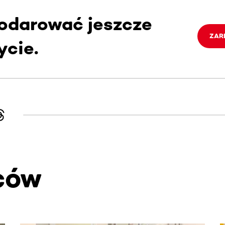
darować jeszcze
ZAR
ycie.
ców