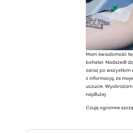
Mam świadomość teg
bohater. Nadszedł dz
zaraz po wszystkim c
z informacją, że moj
uczucie. Wyobrażam s
najdłużej.
Czuję ogromne szczęś