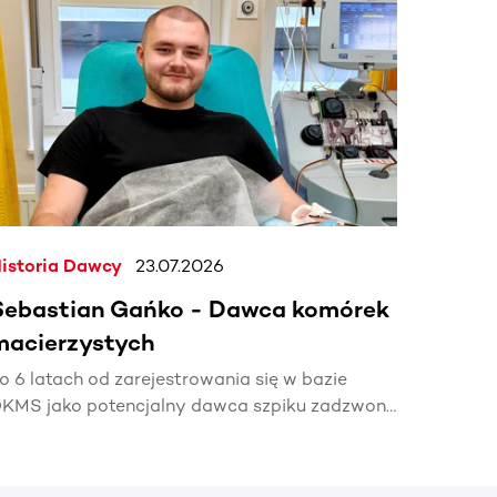
j.
istoria Dawcy
23.07.2026
Sebastian Gańko - Dawca komórek
macierzystych
o 6 latach od zarejestrowania się w bazie
KMS jako potencjalny dawca szpiku zadzwonił
elefon z informacją, że mój bliźniak genetyczny
otrzebuje mojej pomocy🧬.