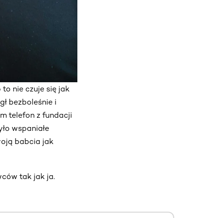
 to nie czuje się jak
ł bezboleśnie i
m telefon z fundacji
było wspaniałe
oją babcia jak
ców tak jak ja.