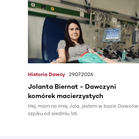
Ta sekcja zawiera treści przewijane w poziomie
Historia Dawcy
29.07.2026
Jolanta Biernat - Dawczyni
komórek macierzystych
Hej, mam na imię Jola, jestem w bazie Dawców
szpiku od siedmiu lat.