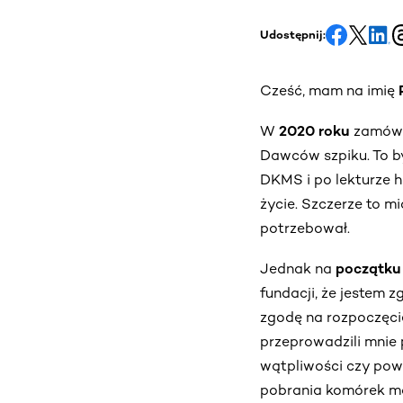
Udostępnij:
Cześć, mam na imię
W
2020 roku
zamówił
Dawców szpiku. To by
DKMS i po lekturze 
życie. Szczerze to m
potrzebował.
Jednak na
początku
fundacji, że jestem
zgodę na rozpoczęcie
przeprowadzili mnie 
wątpliwości czy pow
pobrania komórek ma