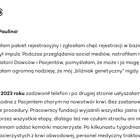
Paulina
!
am pakiet rejestracyjny i zgłosiłam chęć rejestracji w baz
ł impuls. Podczas przeglądania social mediów, natrafiłam n
historii Dawców i Pacjentów, pomyślałam, że może i ja mog
iałam ogromną nadzieję, że mój „bliźniak genetyczny" nigdy 
 2023 roku
zadzwonił telefon i po drugiej stronie usłyszał
 zgodna z Pacjentem chorym na nowotwór krwi. Bez zastano
 procedury. Pracownicy fundacji wyjaśnili wszystko jasno i
przez wszystkie etapy, dlatego też nie czułam strachu ani n
innam oddać komórki macierzyste. Po kilkunastu tygodniac
cierzystych z krwi obwodowej, personel medyczny traktow