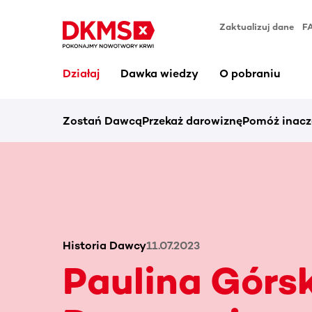
Zaktualizuj dane
F
Działaj
Dawka wiedzy
O pobraniu
Zostań Dawcą
Przekaż darowiznę
Pomóż inacz
Historia Dawcy
11.07.2023
Paulina Górs