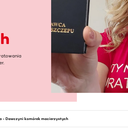
ch
 ratowania
er.
ka - Dawczyni komórek macierzystych