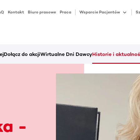
AQ
Kontakt
Biuro prasowe
Praca
Wsparcie Pacjentów
Sz
ej
Dołącz do akcji
Wirtualne Dni Dawcy
Historie i aktualnoś
ka -