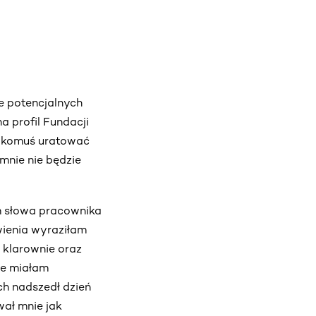
ie potencjalnych
a profil Fundacji
ę komuś uratować
mnie nie będzie
am słowa pracownika
wienia wyraziłam
 klarownie oraz
ie miałam
h nadszedł dzień
ał mnie jak