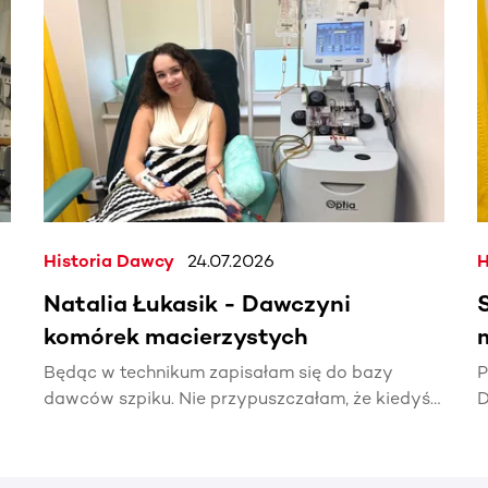
. Użyj klawisza Tab lub przesuń palcem, aby zobaczyć więce
Historia Dawcy
24.07.2026
H
Natalia Łukasik - Dawczyni
komórek macierzystych
Będąc w technikum zapisałam się do bazy
P
dawców szpiku. Nie przypuszczałam, że kiedyś
D
naprawdę zadzwoni telefon z informacją, że
t
ktoś potrzebuje mojej pomocy.
p