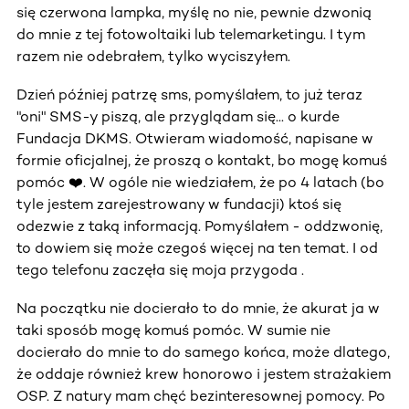
się czerwona lampka, myślę no nie, pewnie dzwonią
do mnie z tej fotowoltaiki lub telemarketingu. I tym
razem nie odebrałem, tylko wyciszyłem.
Dzień później patrzę sms, pomyślałem, to już teraz
"oni" SMS-y piszą, ale przyglądam się... o kurde
Fundacja DKMS. Otwieram wiadomość, napisane w
formie oficjalnej, że proszą o kontakt, bo mogę komuś
pomóc ❤️. W ogóle nie wiedziałem, że po 4 latach (bo
tyle jestem zarejestrowany w fundacji) ktoś się
odezwie z taką informacją. Pomyślałem - oddzwonię,
to dowiem się może czegoś więcej na ten temat. I od
tego telefonu zaczęła się moja przygoda .
Na początku nie docierało to do mnie, że akurat ja w
taki sposób mogę komuś pomóc. W sumie nie
docierało do mnie to do samego końca, może dlatego,
że oddaje również krew honorowo i jestem strażakiem
OSP. Z natury mam chęć bezinteresownej pomocy. Po