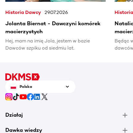
Historia Dawcy
29.07.2026
Histori
Jolanta Biernat - Dawczyni komórek
Natali
macierzystych
macier
Hej, mam na imię Jola, jestem w bazie
Będąc w
Dawców szpiku od siedmiu lat.
dawców 
kiedyś 
informac
pomocy
Polska
Działaj
Dawka wiedzy