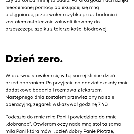
czy do końca mi się to udało. Po kilku godzinach dzięki
nieocenionej pomocy opiekującej się mną
pielęgniarce, przetrwałem szybko przez badania i
zostałem ostatecznie zakwalifikowany do
przeszczepu szpiku z talerza kości biodrowej.
Dzień zero.
W czerwcu stawiłem się w tej samej klinice dzień
przed pobraniem. Po przyjęciu na oddział czekały mnie
dodatkowe badania i rozmowa z lekarzem.
Następnego dnia zostałem przewieziony na sale
operacyjną, zegarek wskazywał godzinę 7:40.
Podeszła do mnie miła Pani i powiedziała do mnie
„dobranoc”. Otwieram oczy nade mną stoi ta sama
miła Pani która mówi „dzień dobry Panie Piotrze,