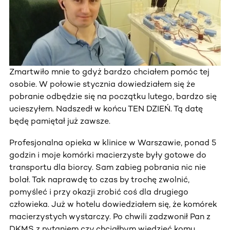
Zmartwiło mnie to gdyż bardzo chciałem pomóc tej
osobie. W połowie stycznia dowiedziałem się że
pobranie odbędzie się na początku lutego, bardzo się
ucieszyłem. Nadszedł w końcu TEN DZIEŃ. Tą datę
będę pamiętał już zawsze.
Profesjonalna opieka w klinice w Warszawie, ponad 5
godzin i moje komórki macierzyste były gotowe do
transportu dla biorcy. Sam zabieg pobrania nic nie
bolał. Tak naprawdę to czas by trochę zwolnić,
pomyśleć i przy okazji zrobić coś dla drugiego
człowieka. Już w hotelu dowiedziałem się, że komórek
macierzystych wystarczy. Po chwili zadzwonił Pan z
DKMS z pytaniem czy chciałbym wiedzieć komu