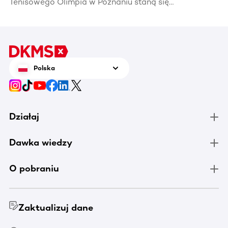
Tenisowego Olimpia w Poznaniu staną się
areną wielkich tenisowych emocji podczas
Enea Poznań Open! W dniu finałów, 20
czerwca, będzie można nie tylko obejrzeć
tenis na najwyższym poziomie, ale także
zrobić coś wyjątkowego dla osób
Polska
chorujących na nowotwory krwi.
Działaj
Dawka wiedzy
O pobraniu
Zaktualizuj dane