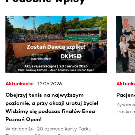
Ta sekcja zawiera treści przewijane w poziomie. Użyj kl
Aktualności
12.06.2026
Aktualn
Obejrzyj tenis na najwyższym
Pacjen
poziomie, a przy okazji uratuj życie!
Żywienie
Widzimy się podczas finałów Enea
troska 
Poznań Open!
Program
Pacjent
W dniach 14–20 czerwca korty Parku
Świado