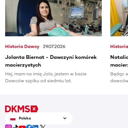
Historia Dawcy
29.07.2026
Histori
Jolanta Biernat - Dawczyni komórek
Natali
macierzystych
macier
Hej, mam na imię Jola, jestem w bazie
Będąc w
Dawców szpiku od siedmiu lat.
dawców 
kiedyś 
informac
pomocy
Polska