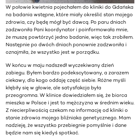
W połowie kwietnia pojechałem do kliniki do Gdańska
na badania wstępne, które miały określić stan mojego
zdrowia, czy będę mógł być dawcą. Po paru dniach
zadzwoniła Pani koordynator i poinformowała mnie,
że muszę powtórzyć jedno badanie, więc tak zrobiłem.
Następnie po dwóch dniach ponownie zadzwoniła i
oznajmiła, że wszystko jest w porządku.
W końcu w maju nadszedł wyczekiwany dzień
zabiegu. Byłem bardzo podekscytowany, a zarazem
ciekawy, dla kogo oddaję część siebie. Różne myśli
kłębiły się w głowie, ale satysfakcja była
przeogromna. W klinice dowiedziałem się, że biorca
mieszka w Polsce i jest to mężczyzna w średnim wieku.
Z niecierpliwością czekam na informację od kliniki o
stanie zdrowia mojego bliźniaka genetycznego. Mam
nadzieję, że wszystko przebiegnie pomyślnie i dane
będzie nam się kiedyś spotkać.