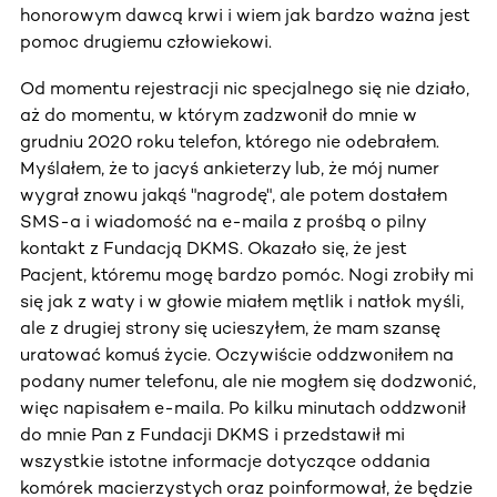
honorowym dawcą krwi i wiem jak bardzo ważna jest
pomoc drugiemu człowiekowi.
Od momentu rejestracji nic specjalnego się nie działo,
aż do momentu, w którym zadzwonił do mnie w
grudniu 2020 roku telefon, którego nie odebrałem.
Myślałem, że to jacyś ankieterzy lub, że mój numer
wygrał znowu jakąś "nagrodę", ale potem dostałem
SMS-a i wiadomość na e-maila z prośbą o pilny
kontakt z Fundacją DKMS. Okazało się, że jest
Pacjent, któremu mogę bardzo pomóc. Nogi zrobiły mi
się jak z waty i w głowie miałem mętlik i natłok myśli,
ale z drugiej strony się ucieszyłem, że mam szansę
uratować komuś życie. Oczywiście oddzwoniłem na
podany numer telefonu, ale nie mogłem się dodzwonić,
więc napisałem e-maila. Po kilku minutach oddzwonił
do mnie Pan z Fundacji DKMS i przedstawił mi
wszystkie istotne informacje dotyczące oddania
komórek macierzystych oraz poinformował, że będzie