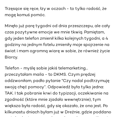
Trzęsące się ręce, łzy w oczach - to tylko radość, że
mogę komuś pomóc.
Minęło już parę tygodni od dnia przeszczepu, ale cały
czas pozytywne emocje we mnie tkwią. Pamiętam,
gdy jeden telefon zmienił kilka kolejnych tygodni, a 4
godziny na jednym fotelu zmieniły moje spojrzenie na
świat i mam ogromną wiarę w sobie, że również życie
Biorcy.
Telefon - myślę sobie jakiś telemarketing...
przeczytałam maila - to DKMS. Czym prędzej
oddzwoniłam, padło pytanie "Czy nadal podtrzymuję
swoją chęć pomocy”. Odpowiedź była tylko jedna:
TAK. I tak pobranie krwi do typizacji, oczekiwanie na
zgodność (które mnie zjadało wewnętrznie), tym
większa była radość, gdy się okazało, że ona jest. Po
kilkunastu dniach byłam już w Dreźnie, gdzie poddano