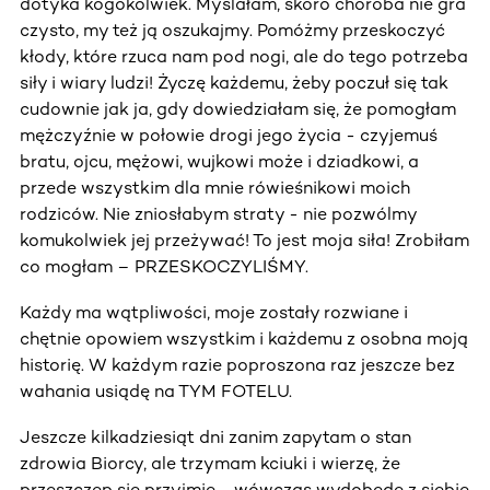
dotyka kogokolwiek. Myślałam, skoro choroba nie gra
czysto, my też ją oszukajmy. Pomóżmy przeskoczyć
kłody, które rzuca nam pod nogi, ale do tego potrzeba
siły i wiary ludzi! Życzę każdemu, żeby poczuł się tak
cudownie jak ja, gdy dowiedziałam się, że pomogłam
mężczyźnie w połowie drogi jego życia - czyjemuś
bratu, ojcu, mężowi, wujkowi może i dziadkowi, a
przede wszystkim dla mnie rówieśnikowi moich
rodziców. Nie zniosłabym straty - nie pozwólmy
komukolwiek jej przeżywać! To jest moja siła! Zrobiłam
co mogłam – PRZESKOCZYLIŚMY.
Każdy ma wątpliwości, moje zostały rozwiane i
chętnie opowiem wszystkim i każdemu z osobna moją
historię. W każdym razie poproszona raz jeszcze bez
wahania usiądę na TYM FOTELU.
Jeszcze kilkadziesiąt dni zanim zapytam o stan
zdrowia Biorcy, ale trzymam kciuki i wierzę, że
przeszczep się przyjmie - wówczas wydobędę z siebie