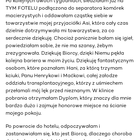
Po kolejnych dwóch tygodniach, siedziałam już na
TYM FOTELU podłączona do separatora komórek
macierzystych i oddawałam cząstkę siebie w
towarzystwie mojej przyjaciółki Asi, która cały czas
dzielnie dotrzymywała mi towarzystwa, za co
serdecznie dziękuję. Chociaż panicznie bałam się igieł,
powiedziałam sobie, że nie ma szansy, żebym
zrezygnowała. Dziękuję Biorcy, dzięki Niemu pękła
kolejna bariera w moim życiu. Dziękuję fantastycznym
osobom, które poznałam: Hani, za którą trzymam
kciuki, Panu Henrykowi i Maćkowi, całej załodze
oddziału transplantacyjnego, którzy z uśmiechem
przełamali mój lęk przed nieznanym. W klinice
pobrania otrzymałam Dyplom, który znaczy dla mnie
bardzo dużo i zajmuje honorowe miejsce na ścianie
mojego pokoju.
Po powrocie do hotelu, odpoczywałam i
zastanawiałam się, kto jest Biorcą, dlaczego choroba