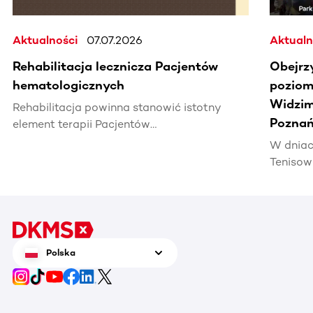
Aktualności
07.07.2026
Aktualn
Rehabilitacja lecznicza Pacjentów
Obejrz
hematologicznych
poziomi
Widzim
Rehabilitacja powinna stanowić istotny
Poznań
element terapii Pacjentów
hematoonkologicznych, wpływając na ich
W dniac
jakość życia i efektywność leczenia.
Tenisow
areną w
Enea Po
czerwca
tenis n
zrobić 
Polska
chorują