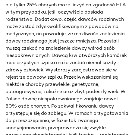
ale tylko 25% chorych może liczyć na zgodność HLA
w tym przypadku, jeśli oczywiście posiada
rodzeństwo. Dodatkowo, część dawców rodzinnych
może zostać zdyskwalifikowanym z powodów np.
medycznych, co powoduje, ze możliwość znalezienia
dawcy rodzinnego jest jeszcze mniejsza. Pozostali
muszą czekać na znalezienie dawcy wśród osób
niespokrewnionych. Dawcą krwiotwórczych komórek
macierzystych szpiku może zostać niemal każdy
zdrowy człowiek. Wystarczy zarejestrować się w
rejestrze dawców szpiku. Przeciwwskazaniami są
niektóre choroby przewlekłe, genetyczne,
autoagresywne, zakaźne oraz zbyt podeszły wiek. W
Polsce dawcę niespokrewnionego znajduje nawet
80% osób chorych. Po zakwalifikowaniu dawcy
przystępuje się do zabiegu. W ramach przygotowania
do przeszczepienia, w fazie tak zwanego
kondycjonowania, przeprowadza się zwykle
agresywną chemioterapię i jeśli trzeba – radioterapię,