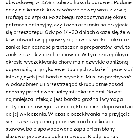
obwodowej, w 15% z talerza kości biodrowej.. Podane
dożylnie komórki krwiotwórcze dawcy wraz z krwią
trafiają do szpiku. Po zabiegu rozpoczyna się okres
potransplantacyjny, czyli czas czekania na przyjęcie
się przeszczepu. Gdy po 14-30 dniach okaże się, że w
krwi obwodowej pojawiły się nowe krwinki białe oraz
zanika konieczność przetaczania preparatów krwi, to
znak, że szpik zaczął pracować. W tym szczególnym
okresie wyczekiwania chory ma niezwykle obniżoną
odporność, a ryzyko ewentualnych zakażeń i powikłań
infekcyjnych jest bardzo wysokie. Musi on przebywać
w odosobnieniu i przestrzegać skrupulatnie zasad
ochrony przed ewentualnymi zakażeniami. Nawet
najmniejsza infekcja jest bardzo groźna i wymaga
natychmiastowego działania, które musi doprowadzić
do jej wyleczenia. W czasie oczekiwania na przyjęcie
się przeszczepu mogą doskwierać bóle kości i
stawów, bóle spowodowane zapaleniem błony
śluzowej przewodu pokarmowego. Kiedy jednak