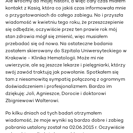
Ale wróćmy do mojej historii, a więc cały czas miałem
kontakt z Kasią, która co jakiś czas informowała mnie
o przygotowaniach do całego zabiegu. No i przyszła
wiadomość w kwietniu tego roku, że przeszczepienie
się odbędzie, oczywiście przez ten prawie rok mój
stan zdrowia mógł się zmienić, więc musiałem
przebadać się od nowa. Na ostateczne badania
zostałem skierowany do Szpitala Uniwersyteckiego w
Krakowie - Klinika Hematologii. Może mi nie
uwierzycie, ale są jeszcze lekarze i pielęgniarki, którzy
swój zawód traktują jak powołanie. Spotkałem się
tam z niesamowitą sympatią połączoną z ogromnym
doświadczeniem i profesjonalizmem. Bardzo im
dziękuję: Joli, Agnieszce, Dorocie i doktorowi
Zbigniewowi Walterowi.
Po kilku dniach od tych badań otrzymałem
wiadomość, że moje wyniki są bardzo dobre i zabieg
pobrania ustalony został na 02.06.2015 r. Oczywiście