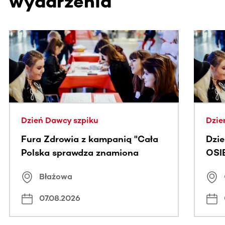
wydarzenia
Ta sekcja zawiera treści przewijane w poziomie. Użyj kl
Dzień Dawcy szpiku
Dzie
Fura Zdrowia z kampanią "Cała
Dzi
Polska sprawdza znamiona
OSI
Błażowa
07.08.2026